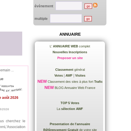
évènement
multiple
ANNUAIRE
L'
ANNUAIRE WEB
complet
Nouvelles Inscriptions
Proposer un site
Classement
général
demain ...
|
|
Votes
AWF
Visites
ue
NEW
Classement des sites à plus fort
Trafic
NEW
BLOG Annuaire Web France
e août 2026
TOP 5 Votes
La
sélection AWF
8/2026
ous cherchez le
Presentation de l'annuaire
nrnL'Association
Référencement Gratuit
de votre site