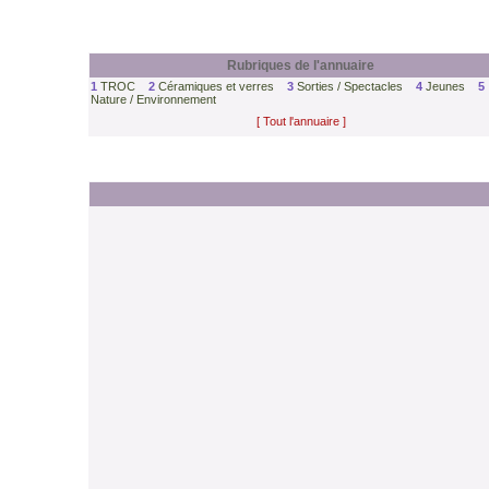
Rubriques de l'annuaire
1
TROC
2
Céramiques et verres
3
Sorties / Spectacles
4
Jeunes
5
Nature / Environnement
[ Tout l'annuaire ]