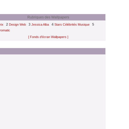
Rubriques des Wallpapers
2
3
4
5
rix
Design Web
Jessica Alba
Stars Célébrités Musique
romatic
[ Fonds d'écran Wallpapers ]