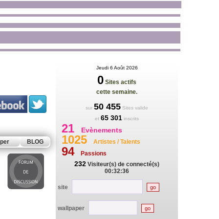
Jeudi 6 Août 2026
0
Sites actifs
cette semaine.
50 455
sur
Sites valide
65 301
et
inscrits
21
Evènements
1025
per
BLOG
Artistes / Talents
94
Passions
232
Visiteur(s) de connecté(s)
00:32:36
site
wallpaper