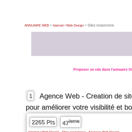
>
> Sites responsive
ANNUAIRE WEB
Internet / Web Design
Proposer un site dans l'annuaire S
Agence Web - Creation de si
1
pour améliorer votre visibilité et 
ieme
2265 Pts
47
,
,
Internet / Web Design
Sites responsive
Agences Web Design