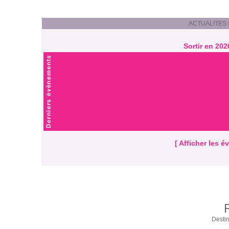
ACTUALITES Si
Sortir en 202
[ Afficher les 
Destin