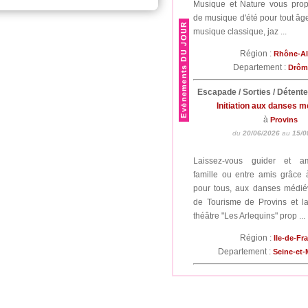
Musique et Nature vous pro
de musique d'été pour tout âge
musique classique, jaz ...
Région :
Rhône-A
Departement :
Drô
Escapade / Sorties / Détent
Initiation aux danses 
à
Provins
du
20/06/2026
au
15/0
Laissez-vous guider et a
famille ou entre amis grâce à 
pour tous, aux danses médiév
de Tourisme de Provins et 
théâtre "Les Arlequins" prop ...
Région :
Ile-de-Fr
Departement :
Seine-et