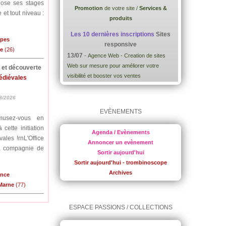
pose ses stages
Promotion
de votre site /
Services &
 et tout niveau :
produits
Les 10 dernières inscriptions
Sites
lpes
responsive
me
(26)
13/07
-
Agence Web - Creation de sites
Web sur mesure pour améliorer votre
e et découverte
visibilité et booster vos ventes
médiévales
8/2026
EVÈNEMENTS
musez-vous en
cette initiation
Agenda / Evènements
ales !rnL'Office
Annoncer un evènement
la compagnie de
Sortir aujourd'hui
Sortir aujourd'hui - trombinoscope
Archives
ance
-Marne
(77)
ESPACE PASSIONS / COLLECTIONS