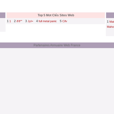
Top 5 Mot Clés Sites Web
1
2
3
4
5
1
ð'ð""
JyI=
full metal panic
Cifv
1
Mat
Maho
Partenaires Annuaire Web France