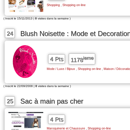
,
Shopping
Shopping on-line
( Inscrit le 15/11/2013 |
0
visites dans la semaine )
Blush Noisette : Mode et Decorati
24
ieme
4 Pts
1178
,
,
Mode / Luxe / Bijoux
Shopping on-line
Maison / Décorati
( Inscrit le 22/09/2008 |
0
visites dans la semaine )
Sac à main pas cher
25
4 Pts
,
Maroquinerie et Chaussure
Shopping on-line