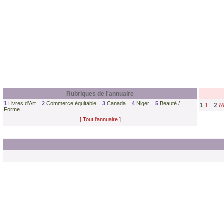
Rubriques de l'annuaire
1
Livres d’Art
2
Commerce équitable
3
Canada
4
Niger
5
Beauté /
1
2
1
ð'
Forme
[ Tout l'annuaire ]