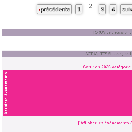
2
précédente
1
3
4
sui
FORUM de discussion de
ACTUALITES Shopping on-li
Sortir en 2026 catégorie
[ Afficher les évènements S