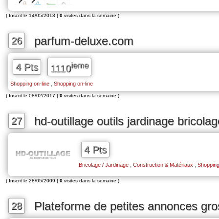
( Inscrit le 14/05/2013 |
0
visites dans la semaine )
parfum-deluxe.com
26
ieme
4 Pts
1110
,
Shopping on-line
Shopping on-line
( Inscrit le 08/02/2017 |
0
visites dans la semaine )
hd-outillage outils jardinage bricola
27
4 Pts
,
,
Bricolage / Jardinage
Construction & Matériaux
Shopping
( Inscrit le 28/05/2009 |
0
visites dans la semaine )
Plateforme de petites annonces gro
28