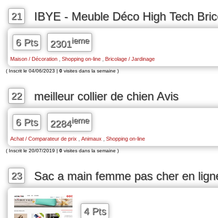
IBYE - Meuble Déco High Tech Bric
21
ieme
6 Pts
2301
,
,
Maison / Décoration
Shopping on-line
Bricolage / Jardinage
( Inscrit le 04/06/2023 |
0
visites dans la semaine )
meilleur collier de chien Avis
22
ieme
6 Pts
2284
,
,
Achat / Comparateur de prix
Animaux
Shopping on-line
( Inscrit le 20/07/2019 |
0
visites dans la semaine )
Sac a main femme pas cher en lign
23
4 Pts