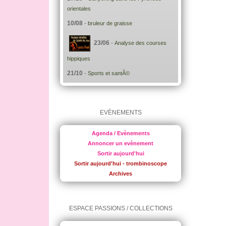
orientales
10/08
-
bruleur de graisse
23/06
-
Analyse des courses
hippiques
21/10
-
Sports et santÃ©
EVÈNEMENTS
Agenda / Evènements
Annoncer un evènement
Sortir aujourd'hui
Sortir aujourd'hui - trombinoscope
Archives
ESPACE PASSIONS / COLLECTIONS