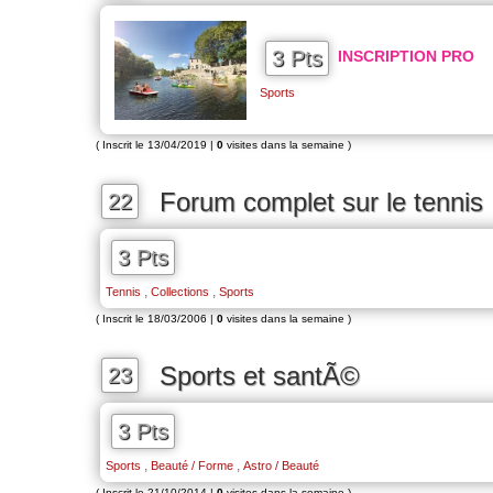
3 Pts
INSCRIPTION PRO
Sports
( Inscrit le 13/04/2019 |
0
visites dans la semaine )
Forum complet sur le tennis
22
3 Pts
,
,
Tennis
Collections
Sports
( Inscrit le 18/03/2006 |
0
visites dans la semaine )
Sports et santÃ©
23
3 Pts
,
,
Sports
Beauté / Forme
Astro / Beauté
( Inscrit le 21/10/2014 |
0
visites dans la semaine )