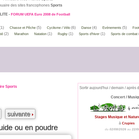
uaire des sites francophones
Sports
ITE -
FORUM UEFA Euro 2008 de Football
(1)
(5)
(6)
(4)
(5)
Chasse et Pêche
Cyclisme / Vélo
Danse
Evénements
Foot
(2)
(1)
(1)
(1)
té
Marathon
Natation
Rugby
Sports d'hiver
Sports de combat
ire Sports
Sortir aujourd'hui / demain / après 
Concert / Musiq
suivante
Stages Musique et Natur
à
Crupies
uide ou en poudre
du
02/08/2026
au
22/0