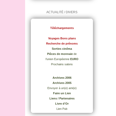
ACTUALITÉ / DIVERS
Téléchargements
Voyages Bons plans
Recherche de prénoms
Sorties cinéma
Pièces de monnaie
de
l'union Européenne
EURO
Prochains salons
Archives 2006
Archives 2005
Envoyer à un(e) ami(e)
Faire un Lien
Liens / Partenaires
Livre d'Or
Lien Pub