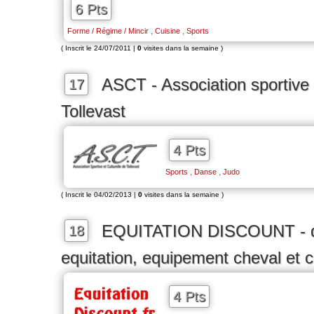
6 Pts
,
,
Forme / Régime / Mincir
Cuisine
Sports
( Inscrit le 24/07/2011 |
0
visites dans la semaine )
ASCT - Association sportive e
17
Tollevast
4 Pts
,
,
Sports
Danse
Judo
( Inscrit le 04/02/2013 |
0
visites dans la semaine )
EQUITATION DISCOUNT - de
18
equitation, equipement cheval et c
4 Pts