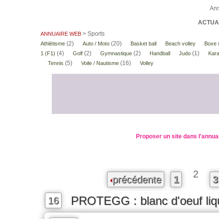
Ann
ACTUAL
> Sports
ANNUAIRE WEB
(2)
(20)
Athlétisme
Auto / Moto
Basket ball
Beach volley
Boxe
(4)
(2)
(2)
(1)
1 (F1)
Golf
Gymnastique
Handball
Judo
Kara
(5)
(16)
Tennis
Voile / Nautisme
Volley
Proposer un site dans l'annua
2
précédente
1
3
PROTEGG : blanc d'oeuf liq
16