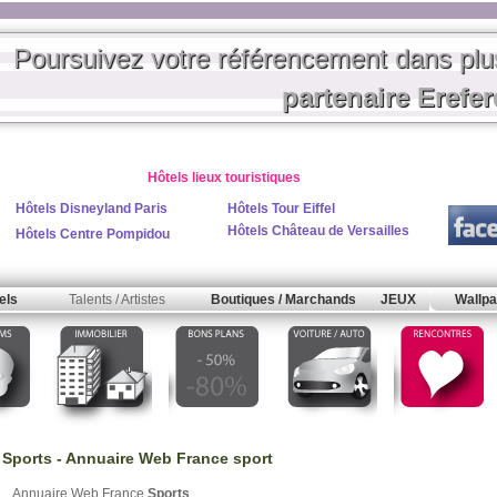
Poursuivez votre référencement dans pl
partenaire Erefe
Hôtels lieux touristiques
Hôtels Disneyland Paris
Hôtels Tour Eiffel
Hôtels Château de Versailles
Hôtels Centre Pompidou
els
Talents / Artistes
Boutiques / Marchands
JEUX
Wallpa
 Sports - Annuaire Web France sport
Annuaire Web France
Sports