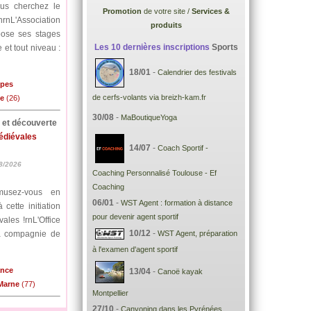
ous cherchez le
Promotion
de votre site /
Services &
nrnL'Association
produits
pose ses stages
Les 10 dernières inscriptions
Sports
 et tout niveau :
18/01
-
Calendrier des festivals
lpes
de cerfs-volants via breizh-kam.fr
me
(26)
30/08
-
MaBoutiqueYoga
e et découverte
médiévales
14/07
-
Coach Sportif -
8/2026
Coaching Personnalisé Toulouse - Ef
Coaching
musez-vous en
06/01
-
WST Agent : formation à distance
cette initiation
pour devenir agent sportif
ales !rnL'Office
10/12
-
la compagnie de
WST Agent, préparation
à l'examen d'agent sportif
ance
13/04
-
Canoë kayak
-Marne
(77)
Montpellier
27/10
-
Canyoning dans les Pyrénées