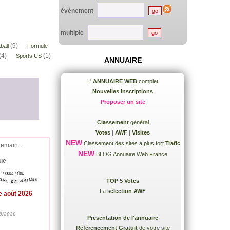
évènement
multiple
(9)
ball
Formule
(4)
(1)
Sports US
ANNUAIRE
L'
ANNUAIRE WEB
complet
Nouvelles Inscriptions
Proposer un site
Classement
général
|
|
Votes
AWF
Visites
NEW
Classement des sites à plus fort
Trafic
demain ...
NEW
BLOG Annuaire Web France
ue
TOP 5 Votes
La
sélection AWF
e août 2026
8/2026
Presentation de l'annuaire
Référencement Gratuit
de votre site