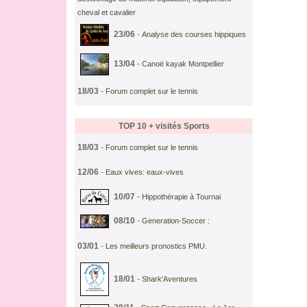
cheval et cavalier
23/06
-
Analyse des courses hippiques
13/04
-
Canoë kayak Montpellier
18/03
-
Forum complet sur le tennis
TOP 10 + visités
Sports
18/03
-
Forum complet sur le tennis
12/06
-
Eaux vives: eaux-vives
10/07
-
Hippothérapie à Tournai
08/10
-
Generation-Soccer :
03/01
-
Les meilleurs pronostics PMU.
18/01
-
Shark'Aventures