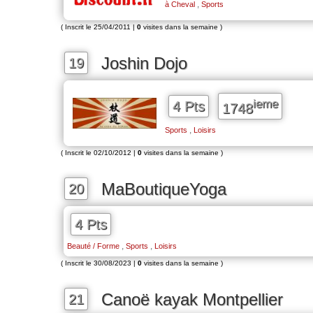
,
à Cheval
Sports
( Inscrit le 25/04/2011 |
0
visites dans la semaine )
Joshin Dojo
19
ieme
4 Pts
1748
,
Sports
Loisirs
( Inscrit le 02/10/2012 |
0
visites dans la semaine )
MaBoutiqueYoga
20
4 Pts
,
,
Beauté / Forme
Sports
Loisirs
( Inscrit le 30/08/2023 |
0
visites dans la semaine )
Canoë kayak Montpellier
21