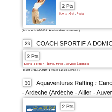
2 Pts
,
,
Sports
Golf
Rugby
( Inscrit le 14/09/2008 |
0
visites dans la semaine )
COACH SPORTIF A DOMIC
29
2 Pts
,
,
Sports
Forme / Régime / Mincir
Services à domicile
( Inscrit le 01/11/2010 |
0
visites dans la semaine )
Aquaventures Rafting : Cano
30
- Ardeche (Ardèche - Allier - Auve
2 Pts