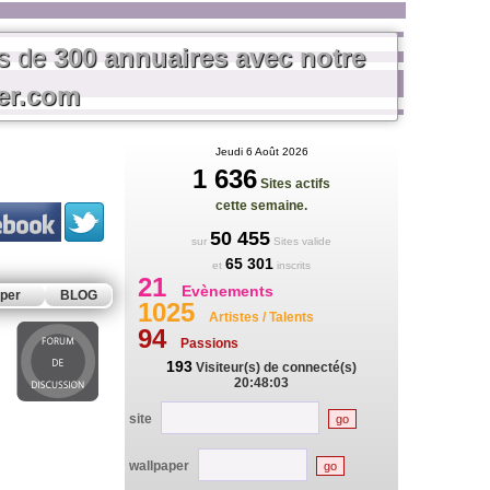
us de
300 annuaires avec notre
rer.com
Jeudi 6 Août 2026
1 636
Sites actifs
cette semaine.
50 455
sur
Sites valide
65 301
et
inscrits
21
Evènements
per
BLOG
1025
Artistes / Talents
94
Passions
193
Visiteur(s) de connecté(s)
20:48:03
site
wallpaper