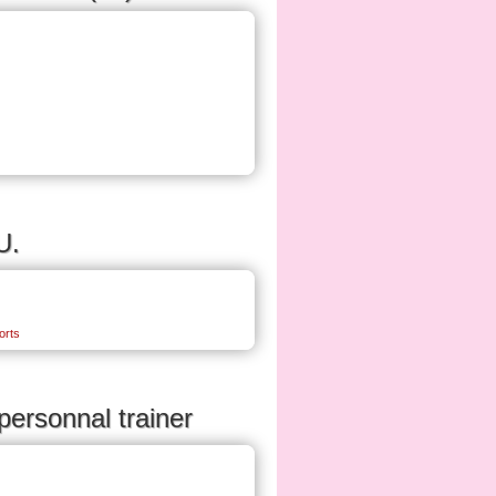
U.
orts
personnal trainer