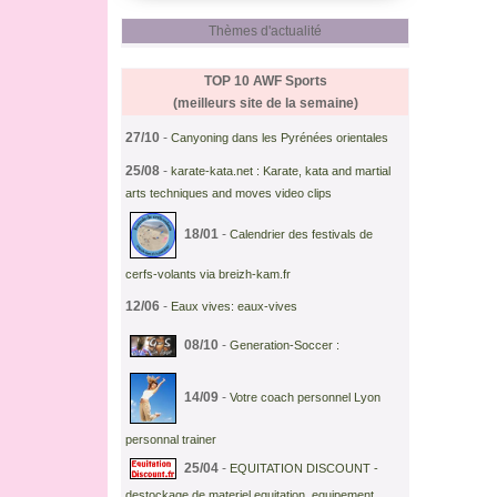
Thèmes d'actualité
TOP 10 AWF
Sports
(meilleurs site de la semaine)
27/10
-
Canyoning dans les Pyrénées orientales
25/08
-
karate-kata.net : Karate, kata and martial
arts techniques and moves video clips
18/01
-
Calendrier des festivals de
cerfs-volants via breizh-kam.fr
12/06
-
Eaux vives: eaux-vives
08/10
-
Generation-Soccer :
14/09
-
Votre coach personnel Lyon
personnal trainer
25/04
-
EQUITATION DISCOUNT -
destockage de materiel equitation, equipement