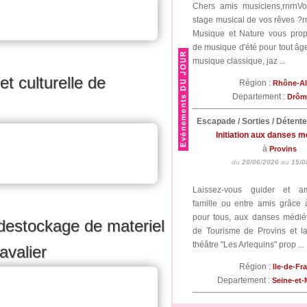
Chers amis musiciens,rnrnV
stage musical de vos rêves ?r
Musique et Nature vous pro
de musique d'été pour tout âge
musique classique, jaz ...
t culturelle de
Région :
Rhône-A
Departement :
Drô
Escapade / Sorties / Détent
Initiation aux danses 
à
Provins
du
20/06/2026
au
15/0
Laissez-vous guider et a
famille ou entre amis grâce à 
pour tous, aux danses médiév
stockage de materiel
de Tourisme de Provins et 
théâtre "Les Arlequins" prop ...
avalier
Région :
Ile-de-Fr
Departement :
Seine-et