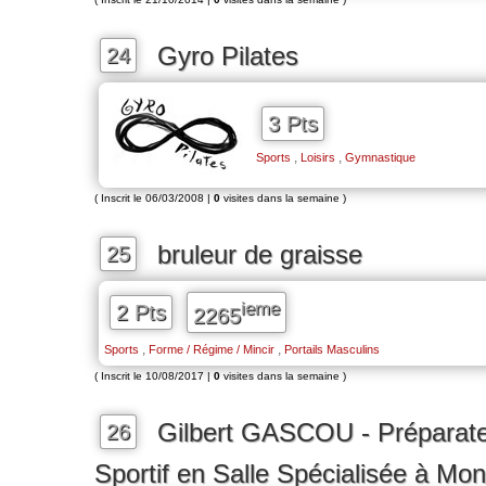
Gyro Pilates
24
3 Pts
,
,
Sports
Loisirs
Gymnastique
( Inscrit le 06/03/2008 |
0
visites dans la semaine )
bruleur de graisse
25
ieme
2 Pts
2265
,
,
Sports
Forme / Régime / Mincir
Portails Masculins
( Inscrit le 10/08/2017 |
0
visites dans la semaine )
Gilbert GASCOU - Préparate
26
Sportif en Salle Spécialisée à Mo