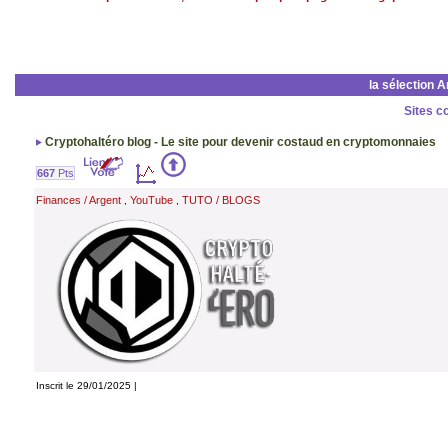
la sélection 
Sites c
Cryptohaltéro blog - Le site pour devenir costaud en cryptomonnaies
667
Pts
Finances / Argent
YouTube
TUTO / BLOGS
,
,
Inscrit le 29/01/2025 |