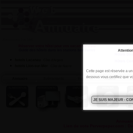
Evènements à la UNE
Réserver votre hôtel pour vos vacances d'été
Guide des hôtels dans les stations balnéaires
Attention
Hôtels Dis
hotels Lacanau
Côte d'Argent
Hôtels Ce
hotels Lion-sur-Mer
Côte de Nacre
Cette page est réservée a un p
dessous vous certifiez que v
Annuaire
Evènements
Passions
Hôtels
Ta
Annuair
Lien de vote Perverpeper.com : De