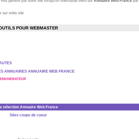
Hits généré par votre site lorsqu'un internaute vient sur
Annuaire Web France
par
 sur votre site.
OUTILS POUR WEBMASTER
NAUTES
DES ANNUAIRES ANNUAIRE WEB FRANCE
REMUNERATEUR
la sélection Annuaire Web France
Sites coups de coeur