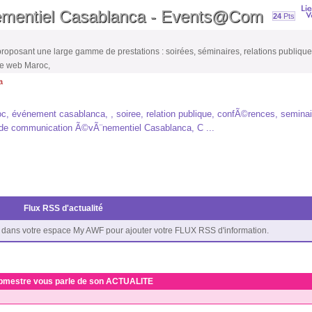
ementiel Casablanca - Events@Com
24
Pts
sant une large gamme de prestations : soirées, séminaires, relations publiques
ite web Maroc,
a
événement casablanca, , soiree, relation publique, confÃ©rences, seminai
ce de communication Ã©vÃ¨nementiel Casablanca, C ...
Flux RSS d'actualité
dans votre espace My AWF pour ajouter votre FLUX RSS d'information.
bmestre vous parle de son ACTUALITE