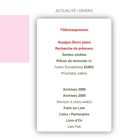
ACTUALITÉ / DIVERS
Téléchargements
Voyages Bons plans
Recherche de prénoms
Sorties cinéma
Pièces de monnaie
de
l'union Européenne
EURO
Prochains salons
Archives 2006
Archives 2005
Envoyer à un(e) ami(e)
Faire un Lien
Liens / Partenaires
Livre d'Or
Lien Pub