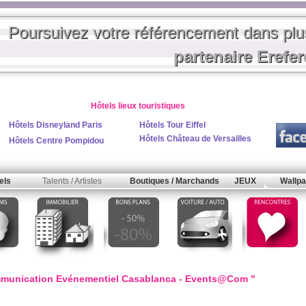
Poursuivez votre référencement dans pl
partenaire Erefe
Hôtels lieux touristiques
Hôtels Disneyland Paris
Hôtels Tour Eiffel
Hôtels Château de Versailles
Hôtels Centre Pompidou
els
Talents / Artistes
Boutiques / Marchands
JEUX
Wallpa
munication Evénementiel Casablanca - Events@Com "