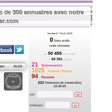
us de
300 annuaires avec notre
rer.com
Vendredi 7 Août 2026
0
Sites actifs
cette semaine.
50 455
sur
Sites valide
65 301
et
inscrits
21
Evènements
per
BLOG
1025
Artistes / Talents
94
Passions
222
Visiteur(s) de connecté(s)
10:49:09
site
wallpaper