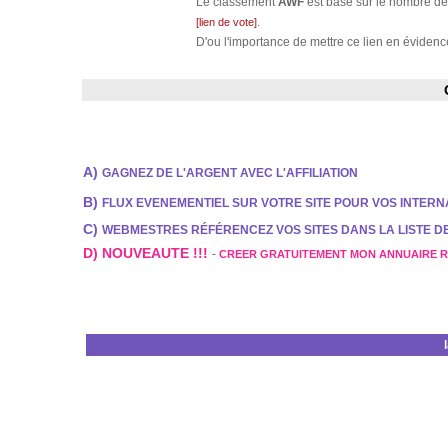
Le classement
AWF
est basé sur le nombre de 
.
[lien de vote]
D'ou l'importance de mettre ce lien en évidence
A)
GAGNEZ DE L'ARGENT AVEC L'AFFILIATION
B)
FLUX EVENEMENTIEL SUR VOTRE SITE POUR VOS INTER
C)
WEBMESTRES RÉFÉRENCEZ VOS SITES DANS LA LISTE 
D) NOUVEAUTE !!!
-
CREER GRATUITEMENT MON ANNUAIRE 