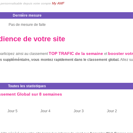
My AWF
personnalisable depuis votre compte
Dernière mesure
Pas de mesure de faite
ience de votre site
TOP TRAFIC de la semaine
booster vot
 participez ainsi au classement
et
nts suppléméntaire, vous montez rapidement dans le classement global.
Allez s
Toutes les statistiques
ssement Global sur 8 semaines
Jour 5
Jour 4
Jour 3
Jour 2