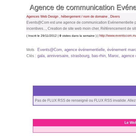
Agence de communication Evén
,
,
Agences Web Design
hébergement / nom de domaine
Divers
Events@Com est une agence de communication Evénementielle propo
incentives..., Creation de site web moin cher, Référencement de s
http://www.eventscom.m
( Inscrit le 29/11/2012 |
0
visites dans la semaine ) |
Events@Com, agence événementielle, événement maroc, 
Mots
gala, anniversaire, strasbourg, bas-rhin, Maroc, agen
Clés :
Pas de FLUX RSS de renseigné ou FLUX RSS invalide. Allez 
Le We