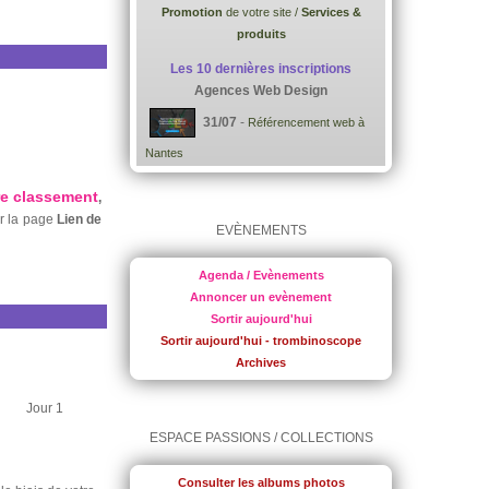
Promotion
de votre site /
Services &
produits
Les 10 dernières inscriptions
Agences Web Design
31/07
-
Référencement web à
Nantes
re classement
,
ur la page
Lien de
EVÈNEMENTS
Agenda / Evènements
Annoncer un evènement
Sortir aujourd'hui
Sortir aujourd'hui - trombinoscope
Archives
Jour 1
ESPACE PASSIONS / COLLECTIONS
Consulter les albums photos