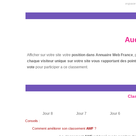
espace 
Aud
Afficher sur votre site votre
position dans Annuaire Web France
,
chaque visiteur unique sur votre site vous rapportant des poi
vote
pour participer a ce classement.
Cla
Jour 8
Jour 7
Jour 6
Conseils :
Comment améliorer son classement
AWF
?