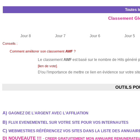
Toutes l
Classement Gl
Jour 8
Jour 7
Jour 6
Jour 5
Conseils :
Comment améliorer son classement
AWF
?
Le classement
AWF
est basé sur le nombre de Hits généré pa
.
[lien de vote]
D'ou l'importance de mettre ce lien en évidence sur votre site
OUTILS P
A)
GAGNEZ DE L'ARGENT AVEC L'AFFILIATION
B)
FLUX EVENEMENTIEL SUR VOTRE SITE POUR VOS INTERNAUTES
C)
WEBMESTRES RÉFÉRENCEZ VOS SITES DANS LA LISTE DES ANNUAI
D) NOUVEAUTE !!!
-
CREER GRATUITEMENT MON ANNUAIRE REMUNERATE