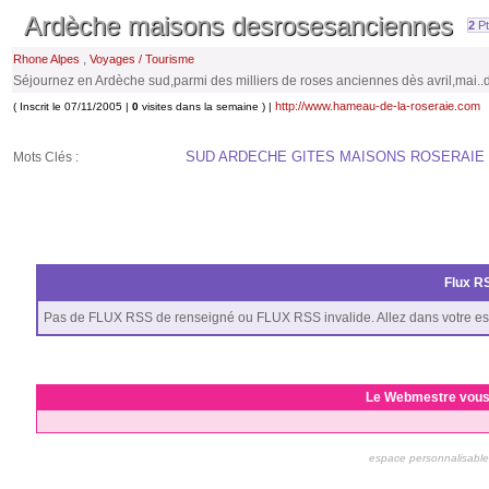
Ardèche maisons desrosesanciennes
2
Pt
,
Rhone Alpes
Voyages / Tourisme
Séjournez en Ardèche sud,parmi des milliers de roses anciennes dès avril,mai..
http://www.hameau-de-la-roseraie.com
( Inscrit le 07/11/2005 |
0
visites dans la semaine ) |
SUD ARDECHE GITES MAISONS ROSERAIE .
Mots Clés :
Flux RS
Pas de FLUX RSS de renseigné ou FLUX RSS invalide. Allez dans votre es
Le Webmestre vous
espace personnalisable