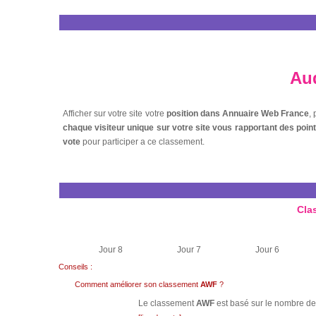
Aud
Afficher sur votre site votre
position dans Annuaire Web France
,
chaque visiteur unique sur votre site vous rapportant des poi
vote
pour participer a ce classement.
Cla
Jour 8
Jour 7
Jour 6
Conseils :
Comment améliorer son classement
AWF
?
Le classement
AWF
est basé sur le nombre de 