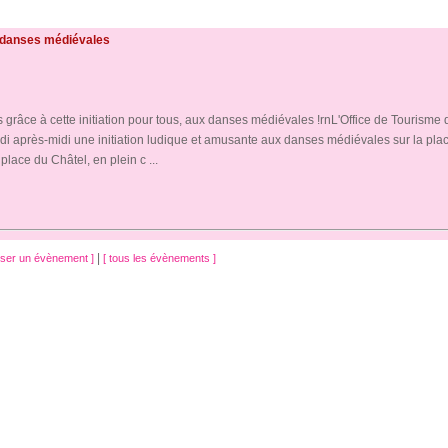
x danses médiévales
grâce à cette initiation pour tous, aux danses médiévales !rnL'Office de Tourisme d
 après-midi une initiation ludique et amusante aux danses médiévales sur la pla
lace du Châtel, en plein c ...
|
oser un évènement ]
[ tous les évènements ]