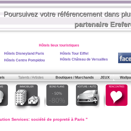
Poursuivez votre référencement dans pl
partenaire Erefe
Hôtels lieux touristiques
Hôtels Disneyland Paris
Hôtels Tour Eiffel
Hôtels Château de Versailles
Hôtels Centre Pompidou
els
Talents / Artistes
Boutiques / Marchands
JEUX
Wallpa
tion Services: société de propreté à Paris "