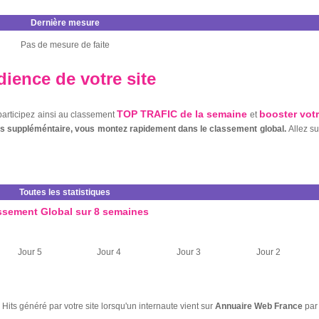
Dernière mesure
Pas de mesure de faite
ience de votre site
TOP TRAFIC de la semaine
booster vot
 participez ainsi au classement
et
nts suppléméntaire, vous montez rapidement dans le classement global.
Allez s
Toutes les statistiques
ssement Global sur 8 semaines
Jour 5
Jour 4
Jour 3
Jour 2
Hits généré par votre site lorsqu'un internaute vient sur
Annuaire Web France
par