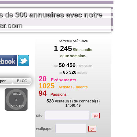
us de
300 annuaires avec notre
rer.com
Samedi 8 Août 2026
1 245
Sites actifs
cette semaine.
50 456
sur
Sites valide
65 320
et
inscrits
20
Evènements
per
BLOG
1025
Artistes / Talents
94
Passions
528
Visiteur(s) de connecté(s)
14:40:49
site
wallpaper