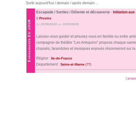
Sortir aujourd'hui / demain / après demain ...
Escapade / Sorties / Détente et découverte
-
Initiation au
à
Provins
du
20/06/2026
au
15/08/2026
Laissez-vous guider et amusez-vous en famille ou entre amis 
compagnie de théâtre "Les Arlequins" propose chaque samedi
chassés, farandoles et musiques enjoués résonneront sur la p
Région :
Ile-de-France
Departement :
Seine-et-Marne
(77)
[ prop