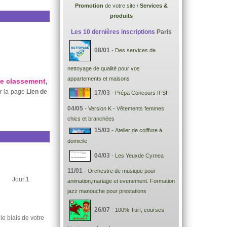
Promotion
de votre site /
Services &
produits
Les 10 dernières inscriptions
Paris
08/01
-
Des services de
nettoyage de qualité pour vos
appartements et maisons
re classement
,
ur la page
Lien de
17/03
-
Prépa Concours IFSI
04/05
-
Version K - Vêtements femmes
chics et branchées
15/03
-
Atelier de coiffure à
domicile
04/03
-
Les Yeuxde Cyrnea
11/01
-
Orchestre de musique pour
Jour 1
animation,mariage et evenement. Formation
jazz manouche pour prestations
26/07
-
100% Turf, courses
 le biais de votre