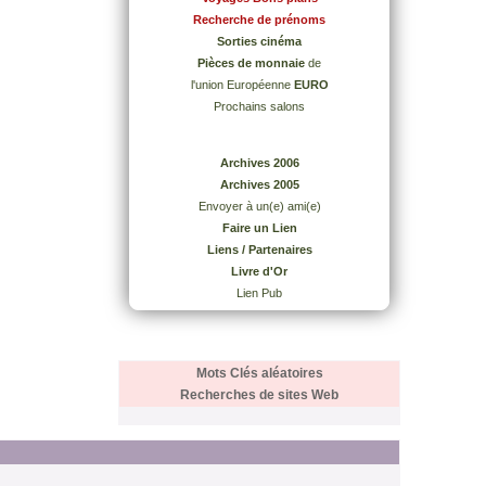
Recherche de prénoms
Sorties cinéma
Pièces de monnaie
de
l'union Européenne
EURO
Prochains salons
Archives 2006
Archives 2005
Envoyer à un(e) ami(e)
Faire un Lien
Liens / Partenaires
Livre d'Or
Lien Pub
Mots Clés aléatoires
Recherches de sites Web