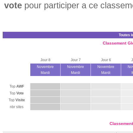
vote
pour participer a ce classem
Toutes l
Classement Gl
Jour 8
Jour 7
Jour 6
J
Novembre
Novembre
Novembre
No
Mardi
Mardi
Mardi
Top
AWF
Top
Vote
Top
Visite
nbr sites
Classement