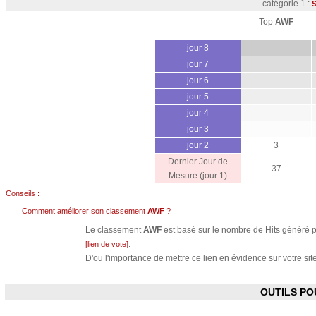
catégorie 1 :
S
Top
AWF
jour 8
jour 7
jour 6
jour 5
jour 4
jour 3
jour 2
3
Dernier Jour de
37
Mesure (jour 1)
Conseils :
Comment améliorer son classement
AWF
?
Le classement
AWF
est basé sur le nombre de Hits généré pa
.
[lien de vote]
D'ou l'importance de mettre ce lien en évidence sur votre site
OUTILS P