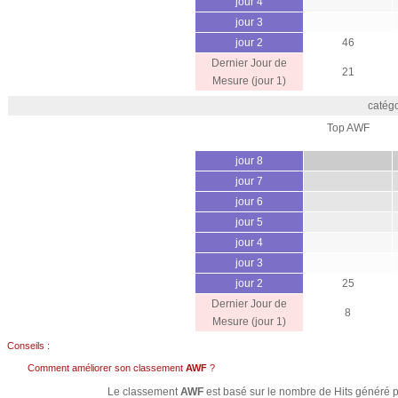
jour 4
jour 3
jour 2
46
Dernier Jour de
21
Mesure (jour 1)
catégo
Top AWF
jour 8
jour 7
jour 6
jour 5
jour 4
jour 3
jour 2
25
Dernier Jour de
8
Mesure (jour 1)
Conseils :
Comment améliorer son classement
AWF
?
Le classement
AWF
est basé sur le nombre de Hits généré pa