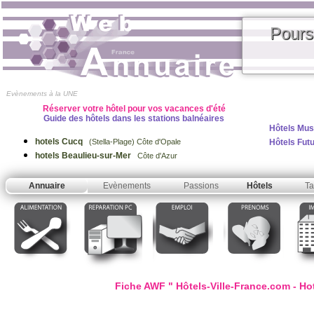
Pours
Evènements à la UNE
Réserver votre hôtel pour vos vacances d'été
Guide des hôtels dans les stations balnéaires
Hôtels Mus
hotels Cucq
Hôtels Fut
(Stella-Plage) Côte d'Opale
hotels Beaulieu-sur-Mer
Côte d'Azur
Annuaire
Evènements
Passions
Hôtels
Ta
Fiche AWF " Hôtels-Ville-France.com - Hote