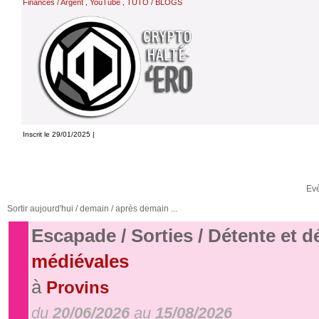
Finances / Argent
YouTube
TUTO / BLOGS
,
,
Inscrit le 29/01/2025 |
Ev
Sortir aujourd'hui / demain / après demain ...
Escapade / Sorties / Détente et 
médiévales
à
Provins
du
20/06/2026
au
15/08/2026