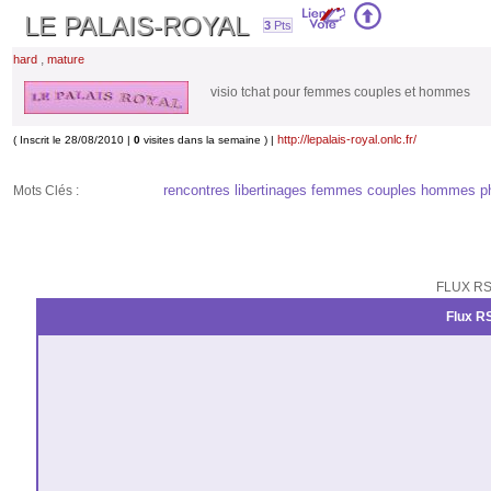
LE PALAIS-ROYAL
3
Pts
,
hard
mature
visio tchat pour femmes couples et hommes
http://lepalais-royal.onlc.fr/
( Inscrit le 28/08/2010 |
0
visites dans la semaine ) |
rencontres libertinages femmes couples hommes ph
Mots Clés :
FLUX RS
Flux RS