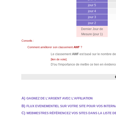
jour 5
jour 4
jour 3
jour 2
Dernier Jour de
Mesure (jour 1)
Conseils :
Comment améliorer son classement
AWF
?
Le classement
AWF
est basé sur le nombre de 
.
[lien de vote]
D'ou l'importance de mettre ce lien en évidence
A)
GAGNEZ DE L'ARGENT AVEC L'AFFILIATION
B)
FLUX EVENEMENTIEL SUR VOTRE SITE POUR VOS INTER
C)
WEBMESTRES RÉFÉRENCEZ VOS SITES DANS LA LISTE 