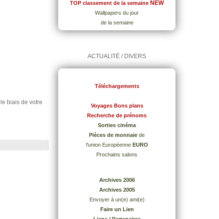
NEW
TOP classement de la semaine
Wallpapers du jour
de la semaine
ACTUALITÉ / DIVERS
Téléchargements
 le biais de votre
Voyages Bons plans
Recherche de prénoms
Sorties cinéma
Pièces de monnaie
de
l'union Européenne
EURO
Prochains salons
Archives 2006
Archives 2005
Envoyer à un(e) ami(e)
Faire un Lien