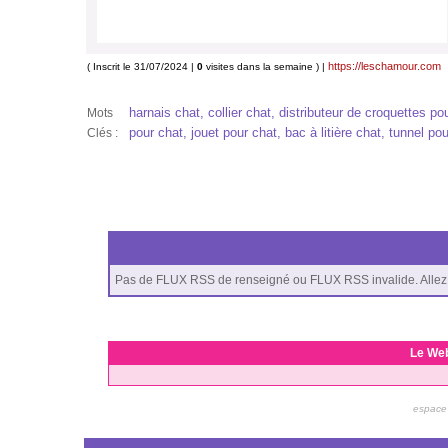
https://leschamour.com
( Inscrit le 31/07/2024 |
0
visites dans la semaine ) |
harnais chat, collier chat, distributeur de croquettes p
Mots
pour chat, jouet pour chat, bac à litière chat, tunnel pour
Clés :
Pas de FLUX RSS de renseigné ou FLUX RSS invalide. Allez 
Le We
espace 