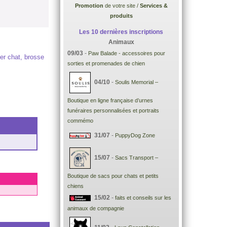
Promotion
de votre site /
Services &
produits
Les 10 dernières inscriptions
Animaux
09/03
-
Paw Balade - accessoires pour
ier chat, brosse
sorties et promenades de chien
04/10
-
Soulis Memorial –
Boutique en ligne française d’urnes
funéraires personnalisées et portraits
commémo
31/07
-
PuppyDog Zone
15/07
-
Sacs Transport –
Boutique de sacs pour chats et petits
chiens
15/02
-
faits et conseils sur les
animaux de compagnie