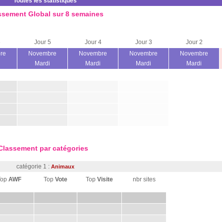
Toutes les statistiques
ssement Global sur 8 semaines
6
Jour 5
Jour 4
Jour 3
Jour 2
re
Novembre
Novembre
Novembre
Novembre
Mardi
Mardi
Mardi
Mardi
Classement par catégories
catégorie 1 :
Animaux
Top
AWF
Top
Vote
Top
Visite
nbr sites