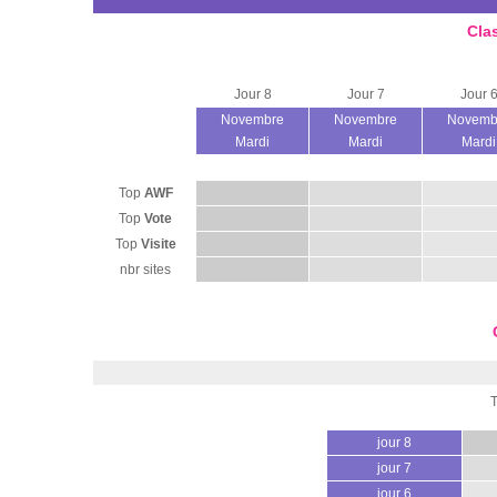
Cla
Jour 8
Jour 7
Jour 
Novembre
Novembre
Novemb
Mardi
Mardi
Mardi
Top
AWF
Top
Vote
Top
Visite
nbr sites
jour 8
jour 7
jour 6