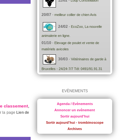
11/02
-
Loup Constellation
20/07
-
meilleur collier de chien Avis
24/02
-
EcoZoo, La nouvelle
animalerie en ligne.
01/10
-
Elevage de poulet et vente de
matériels avicoles
30/03
-
Vétérinaires de garde à
Bruxelles - 24/24-7/7 Tél: 0491/91.91.31
EVÈNEMENTS
Agenda / Evènements
re classement
,
Annoncer un evènement
ur la page
Lien de
Sortir aujourd'hui
Sortir aujourd'hui - trombinoscope
Archives