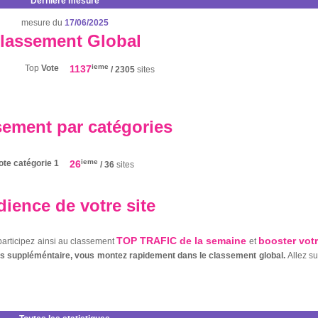
Dernière mesure
mesure du
17/06/2025
lassement Global
ieme
Top
Vote
1137
/ 2305
sites
sement par catégories
ieme
ote catégorie 1
26
/ 36
sites
ience de votre site
TOP TRAFIC de la semaine
booster vot
 participez ainsi au classement
et
nts suppléméntaire, vous montez rapidement dans le classement global.
Allez s