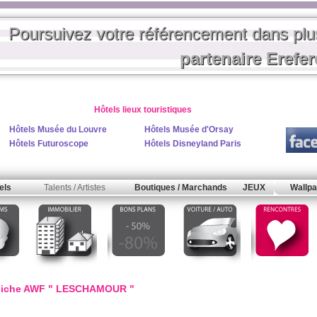
Poursuivez votre référencement dans pl
partenaire Erefe
Hôtels lieux touristiques
Hôtels Musée du Louvre
Hôtels Musée d'Orsay
Hôtels Futuroscope
Hôtels Disneyland Paris
els
Talents / Artistes
Boutiques / Marchands
JEUX
Wallpa
Fiche AWF " LESCHAMOUR "