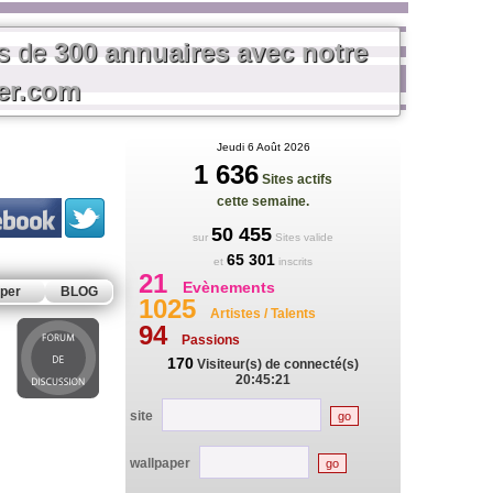
us de
300 annuaires avec notre
rer.com
Jeudi 6 Août 2026
1 636
Sites actifs
cette semaine.
50 455
sur
Sites valide
65 301
et
inscrits
21
Evènements
per
BLOG
1025
Artistes / Talents
94
Passions
170
Visiteur(s) de connecté(s)
20:45:21
site
wallpaper