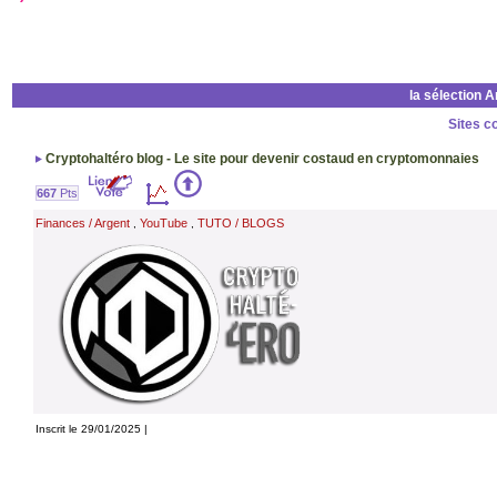
la sélection 
Sites c
Cryptohaltéro blog - Le site pour devenir costaud en cryptomonnaies
667
Pts
Finances / Argent
YouTube
TUTO / BLOGS
,
,
Inscrit le 29/01/2025 |