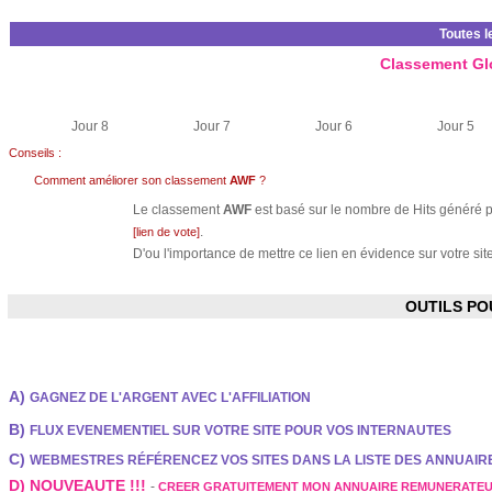
Toutes l
Classement Gl
Jour 8
Jour 7
Jour 6
Jour 5
Conseils :
Comment améliorer son classement
AWF
?
Le classement
AWF
est basé sur le nombre de Hits généré pa
.
[lien de vote]
D'ou l'importance de mettre ce lien en évidence sur votre site
OUTILS P
A)
GAGNEZ DE L'ARGENT AVEC L'AFFILIATION
B)
FLUX EVENEMENTIEL SUR VOTRE SITE POUR VOS INTERNAUTES
C)
WEBMESTRES RÉFÉRENCEZ VOS SITES DANS LA LISTE DES ANNUAI
D) NOUVEAUTE !!!
-
CREER GRATUITEMENT MON ANNUAIRE REMUNERATE