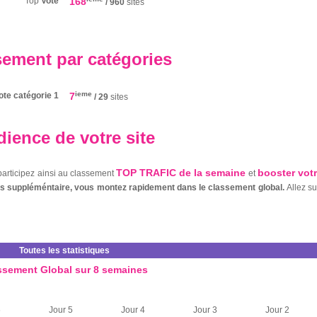
Top
Vote
168
/ 960
sites
sement par catégories
ieme
ote catégorie 1
7
/ 29
sites
ience de votre site
TOP TRAFIC de la semaine
booster vot
 participez ainsi au classement
et
nts suppléméntaire, vous montez rapidement dans le classement global.
Allez s
Toutes les statistiques
ssement Global sur 8 semaines
6
Jour 5
Jour 4
Jour 3
Jour 2