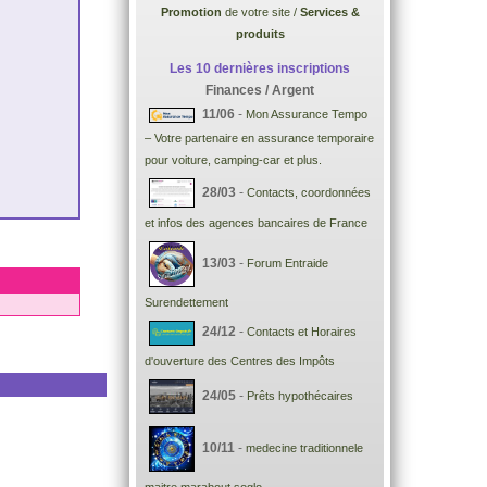
Promotion
de votre site /
Services &
produits
Les 10 dernières inscriptions
Finances / Argent
11/06
-
Mon Assurance Tempo
– Votre partenaire en assurance temporaire
pour voiture, camping-car et plus.
28/03
-
Contacts, coordonnées
et infos des agences bancaires de France
13/03
-
Forum Entraide
Surendettement
24/12
-
Contacts et Horaires
d'ouverture des Centres des Impôts
24/05
-
Prêts hypothécaires
10/11
-
medecine traditionnele