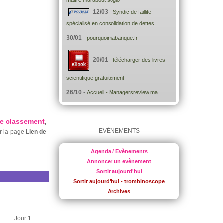
maitre marabout soglo
12/03
-
Syndic de faillite
spécialisé en consolidation de dettes
30/01
-
pourquoimabanque.fr
20/01
-
télécharger des livres
scientifique gratuitement
26/10
-
Accueil - Managersreview.ma
re classement
,
EVÈNEMENTS
ur la page
Lien de
Agenda / Evènements
Annoncer un evènement
Sortir aujourd'hui
Sortir aujourd'hui - trombinoscope
Archives
Jour 1