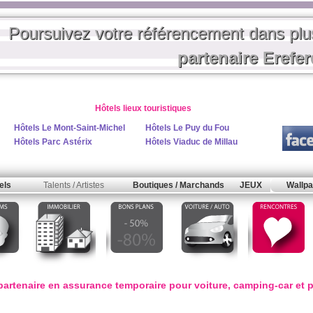
Poursuivez votre référencement dans pl
partenaire Erefe
Hôtels lieux touristiques
Hôtels Le Mont-Saint-Michel
Hôtels Le Puy du Fou
Hôtels Parc Astérix
Hôtels Viaduc de Millau
els
Talents / Artistes
Boutiques / Marchands
JEUX
Wallpa
rtenaire en assurance temporaire pour voiture, camping-car et p