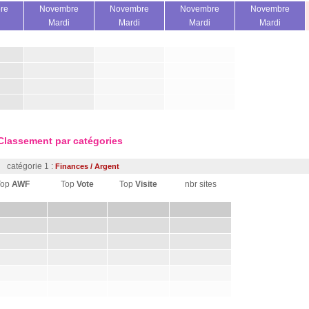
re
Novembre
Novembre
Novembre
Novembre
Mardi
Mardi
Mardi
Mardi
Classement par catégories
catégorie 1 :
Finances / Argent
Top
AWF
Top
Vote
Top
Visite
nbr sites