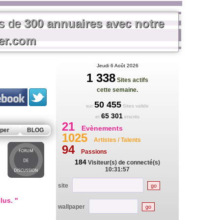
us de
300 annuaires avec notre
rer.com
Jeudi 6 Août 2026
1 338
Sites actifs
cette semaine.
50 455
sur
Sites valide
65 301
et
inscrits
21
Evènements
per
BLOG
1025
Artistes / Talents
94
Passions
184
Visiteur(s) de connecté(s)
10:31:57
site
lus. "
wallpaper