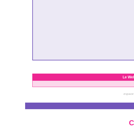
Le We
espace 
C