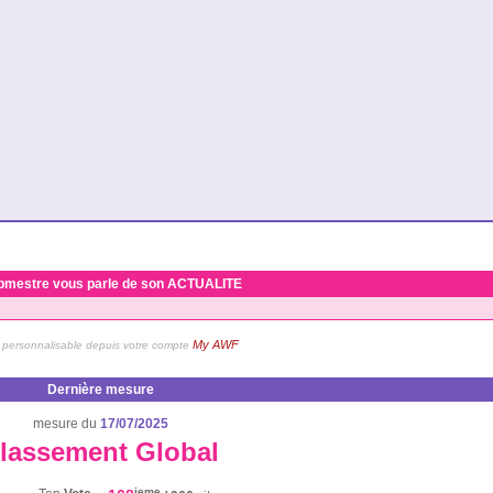
bmestre vous parle de son ACTUALITE
My AWF
personnalisable depuis votre compte
Dernière mesure
mesure du
17/07/2025
lassement Global
ieme