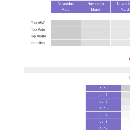
Novembre
Novembre
Novemb
Mardi
Mardi
Mardi
Top
AWF
Top
Vote
Top
Visite
nbr sites
jour 8
jour 7
jour 6
jour 5
jour 4
jour 3
jour 2