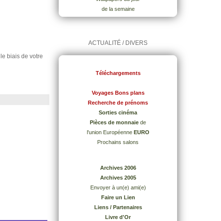
de la semaine
ACTUALITÉ / DIVERS
 le biais de votre
Téléchargements
Voyages Bons plans
Recherche de prénoms
Sorties cinéma
Pièces de monnaie
de
l'union Européenne
EURO
Prochains salons
Archives 2006
Archives 2005
Envoyer à un(e) ami(e)
Faire un Lien
Liens / Partenaires
Livre d'Or