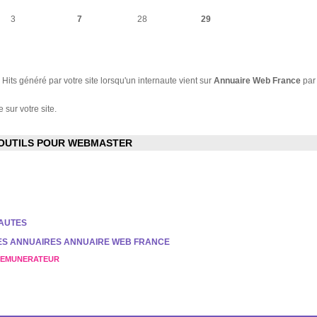
3
7
28
29
Hits généré par votre site lorsqu'un internaute vient sur
Annuaire Web France
par
 sur votre site.
OUTILS POUR WEBMASTER
NAUTES
DES ANNUAIRES ANNUAIRE WEB FRANCE
REMUNERATEUR