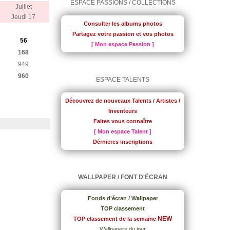
ESPACE PASSIONS / COLLECTIONS
Juillet
Jeudi 17
Consulter les albums photos
Partagez votre passion et vos photos
56
[ Mon espace Passion ]
168
949
960
ESPACE TALENTS
Découvrez de nouveaux Talents / Artistes /
Inventeurs
Faites vous connaître
[ Mon espace Talent ]
Dérnieres inscriptions
WALLPAPER / FONT D'ÉCRAN
Fonds d'écran / Wallpaper
TOP classement
NEW
TOP classement de la semaine
Wallpapers du jour