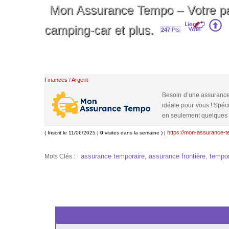
Mon Assurance Tempo – Votre par
camping-car et plus.
247
Pts
Finances / Argent
Besoin d’une assurance 
idéale pour vous ! Spéc
en seulement quelques 
https://mon-assurance-t
( Inscrit le 11/06/2025 |
0
visites dans la semaine ) |
assurance temporaire, assurance frontière, tempor
Mots Clés :