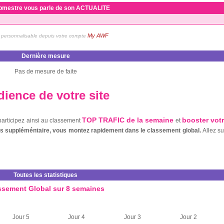
bmestre vous parle de son ACTUALITE
My AWF
personnalisable depuis votre compte
Dernière mesure
Pas de mesure de faite
ience de votre site
TOP TRAFIC de la semaine
booster vot
 participez ainsi au classement
et
nts suppléméntaire, vous montez rapidement dans le classement global.
Allez s
Toutes les statistiques
ssement Global sur 8 semaines
Jour 5
Jour 4
Jour 3
Jour 2