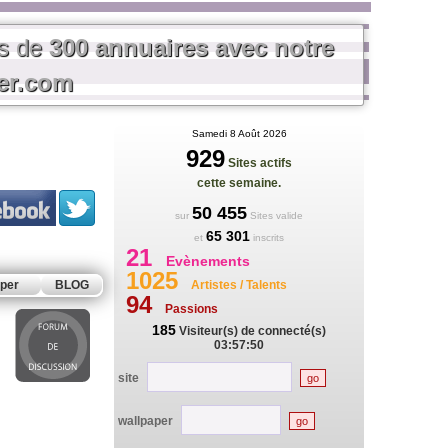
us de
300 annuaires avec notre
rer.com
Samedi 8 Août 2026
929
Sites actifs
cette semaine.
50 455
sur
Sites valide
65 301
et
inscrits
21
Evènements
1025
per
BLOG
Artistes / Talents
94
Passions
185
Visiteur(s) de connecté(s)
03:57:50
site
wallpaper