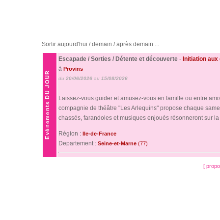
Sortir aujourd'hui / demain / après demain ...
Escapade / Sorties / Détente et découverte
-
Initiation au
à
Provins
du
20/06/2026
au
15/08/2026
Laissez-vous guider et amusez-vous en famille ou entre amis 
compagnie de théâtre "Les Arlequins" propose chaque samedi
chassés, farandoles et musiques enjoués résonneront sur la p
Région :
Ile-de-France
Departement :
Seine-et-Marne
(77)
[ prop