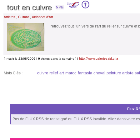
tout en cuivre
5
Pts
,
,
Artistes
Culture
Artisanat d’Art
retrouvez tout l'univers de l'art du relief sur cuivre et
http://www.galeriesaid.c.la
( Inscrit le 23/08/2006 |
0
visites dans la semaine ) |
cuivre relief art maroc fantasia cheval peinture artiste sa
Mots Clés :
Flux RS
Pas de FLUX RSS de renseigné ou FLUX RSS invalide. Allez dans votre es