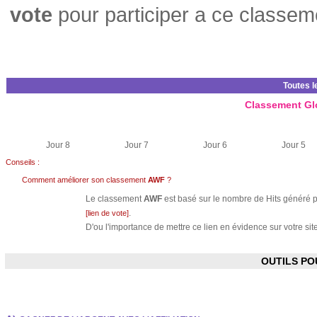
vote
pour participer a ce classem
Toutes l
Classement Gl
Jour 8
Jour 7
Jour 6
Jour 5
Conseils :
Comment améliorer son classement
AWF
?
Le classement
AWF
est basé sur le nombre de Hits généré pa
.
[lien de vote]
D'ou l'importance de mettre ce lien en évidence sur votre site
OUTILS P