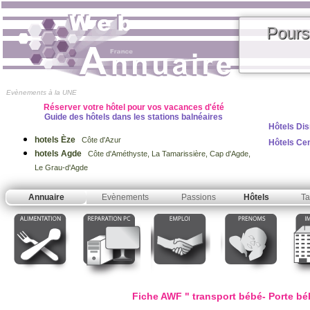
Pours
Evènements à la UNE
Réserver votre hôtel pour vos vacances d'été
Guide des hôtels dans les stations balnéaires
Hôtels Dis
hotels Èze
Côte d'Azur
Hôtels Ce
hotels Agde
Côte d'Améthyste, La Tamarissière, Cap d'Agde,
Le Grau-d'Agde
Annuaire
Evènements
Passions
Hôtels
Ta
Fiche AWF " transport bébé- Porte bé