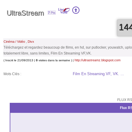
UltraStream
7
Pts
14
,
Cinéma / Vidéo
Divx
Téléchargez et regardez beaucoup de films, en hd, sur putlocker, youwatch, upl
totalement libre, sans limites, Film En Streaming VF,VK.
http://ultrastreamz.blogspot.com
( Inscrit le 21/09/2013 |
0
visites dans la semaine ) |
Film En Streaming VF, VK. ...
Mots Clés :
FLUX RS
Flux RS