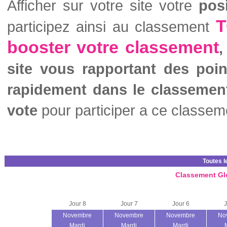
Afficher sur votre site votre
pos
T
participez ainsi au classement
booster votre classement
,
site vous rapportant des poi
rapidement dans le classemen
vote
pour participer a ce classem
Toutes l
Classement Gl
Jour 8
Jour 7
Jour 6
J
Novembre
Novembre
Novembre
No
Mardi
Mardi
Mardi