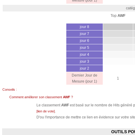
Mesure (jour 1)
catég
Top
AWF
jour 8
jour 7
jour 6
jour 5
jour 4
jour 3
jour 2
Dernier Jour de
1
Mesure (jour 1)
Conseils :
Comment améliorer son classement
AWF
?
Le classement
AWF
est basé sur le nombre de Hits généré pa
.
[lien de vote]
D'ou l'importance de mettre ce lien en évidence sur votre site
OUTILS P