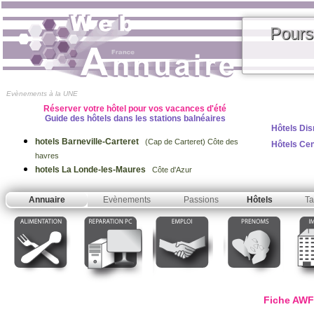
Pours
Evènements à la UNE
Réserver votre hôtel pour vos vacances d'été
Guide des hôtels dans les stations balnéaires
Hôtels Dis
hotels Barneville-Carteret
(Cap de Carteret) Côte des
Hôtels Ce
havres
hotels La Londe-les-Maures
Côte d'Azur
Annuaire
Evènements
Passions
Hôtels
Ta
Fiche AWF 