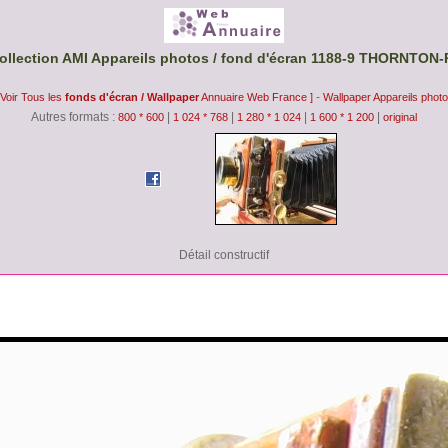
lection AMI Appareils photos / fond d'écran 1188-9 THORNTON-P
-
 Voir Tous les
fonds d'écran / Wallpaper
Annuaire Web France ]
Wallpaper Appareils phot
Autres formats :
|
|
|
|
800 * 600
1 024 * 768
1 280 * 1 024
1 600 * 1 200
original
Détail constructif