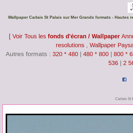
Wallpaper Carlais St Palais sur Mer Grands formats - Hautes r
[ Voir Tous les
fonds d'écran / Wallpaper
Annu
,
resolutions
Wallpaper Pays
Autres formats :
|
|
320 * 480
480 * 800
800 * 
|
536
2 5
Carlais St 