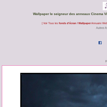
Wallpaper le seigneur des anneaux Cinema Vi
[ Voir Tous les
fonds d'écran / Wallpaper
Annuaire Web
Autres f
p