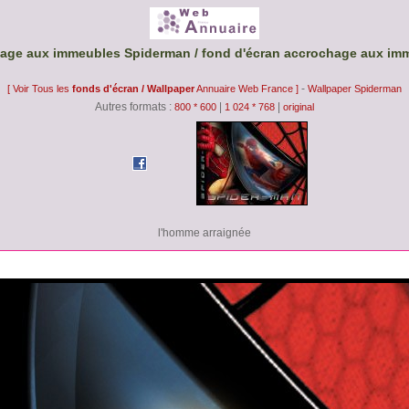
hage aux immeubles Spiderman / fond d'écran accrochage aux im
-
[ Voir Tous les
fonds d'écran / Wallpaper
Annuaire Web France ]
Wallpaper Spiderman
Autres formats :
|
|
800 * 600
1 024 * 768
original
l'homme arraignée