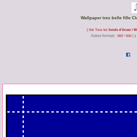
Wallpaper tres belle fille Cl
[ Voir Tous les
fonds d'écran / W
Autres formats :
|
800 * 600
1