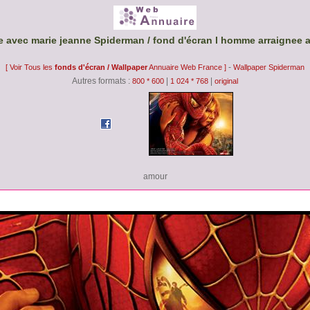
e avec marie jeanne Spiderman / fond d'écran l homme arraignee 
-
[ Voir Tous les
fonds d'écran / Wallpaper
Annuaire Web France ]
Wallpaper Spiderman
Autres formats :
|
|
800 * 600
1 024 * 768
original
amour