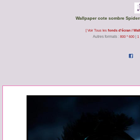
Wallpaper cote sombre Spider
[ Voir Tous les
fonds d'écran / Wal
Autres formats :
|
800 * 600
1