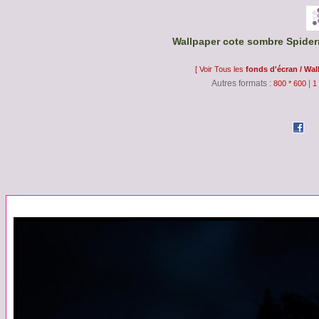
Wallpaper cote sombre Spider
[ Voir Tous les
fonds d'écran / Wal
Autres formats :
|
800 * 600
1