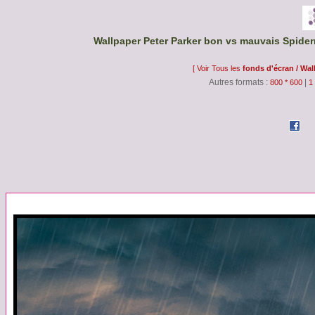
Wallpaper Peter Parker bon vs mauvais Spider
[ Voir Tous les
fonds d'écran / Wal
Autres formats :
|
800 * 600
1