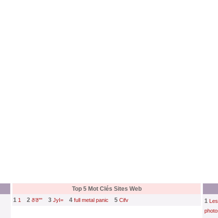
Top 5 Mot Clés Sites Web
1
2
3
4
5
1
ð'ð""
JyI=
full metal panic
Cifv
1
Les
photo