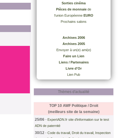
Sorties cinéma
Pièces de monnaie
de
l'union Européenne
EURO
Prochains salons
Archives 2006
Archives 2005
Envoyer à un(e) ami(e)
Faire un Lien
Liens / Partenaires
Livre d'Or
Lien Pub
Thèmes d'actualité
TOP 10 AWF
Politique / Droit
(meilleurs site de la semaine)
25/06
-
ExpertADN.fr site d'information sur le test
ADN de paternité
30/12
-
Code du travail, Droit du travail, Inspection