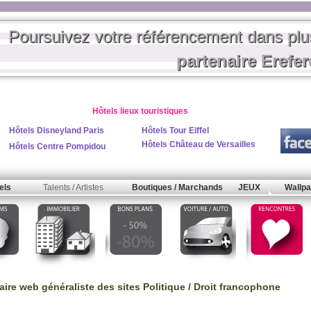
Poursuivez votre référencement dans pl
partenaire Erefe
Hôtels lieux touristiques
Hôtels Disneyland Paris
Hôtels Tour Eiffel
Hôtels Château de Versailles
Hôtels Centre Pompidou
els
Talents / Artistes
Boutiques / Marchands
JEUX
Wallpa
aire web généraliste des sites
Politique / Droit
francophone