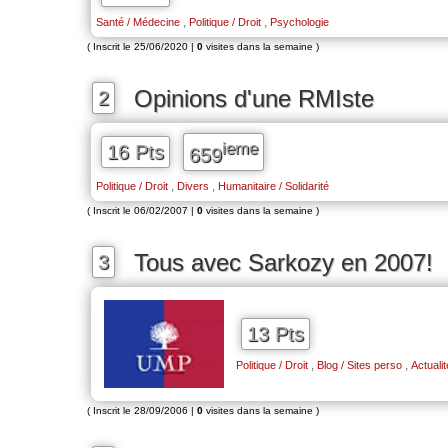
,
,
Santé / Médecine
Politique / Droit
Psychologie
( Inscrit le 25/06/2020 |
0
visites dans la semaine )
Opinions d'une RMIste
2
ieme
16 Pts
659
,
,
Politique / Droit
Divers
Humanitaire / Solidarité
( Inscrit le 06/02/2007 |
0
visites dans la semaine )
Tous avec Sarkozy en 2007!
3
13 Pts
,
,
Politique / Droit
Blog / Sites perso
Actuali
( Inscrit le 28/09/2006 |
0
visites dans la semaine )