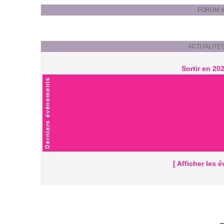
FORUM de 
ACTUALITES P
Sortir en 202
[ Afficher les 