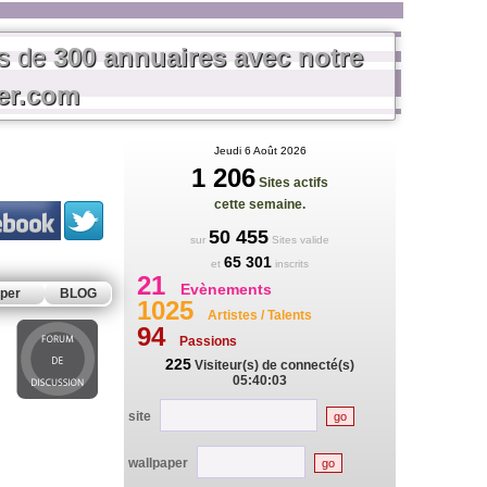
us de
300 annuaires avec notre
rer.com
Jeudi 6 Août 2026
1 206
Sites actifs
cette semaine.
50 455
sur
Sites valide
65 301
et
inscrits
21
Evènements
per
BLOG
1025
Artistes / Talents
94
Passions
225
Visiteur(s) de connecté(s)
05:40:03
site
wallpaper