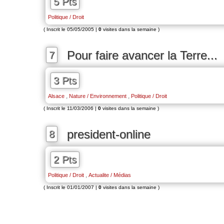
5 Pts
Politique / Droit
( Inscrit le 05/05/2005 |
0
visites dans la semaine )
Pour faire avancer la Terre...
7
3 Pts
,
,
Alsace
Nature / Environnement
Politique / Droit
( Inscrit le 11/03/2006 |
0
visites dans la semaine )
president-online
8
2 Pts
,
Politique / Droit
Actualite / Médias
( Inscrit le 01/01/2007 |
0
visites dans la semaine )