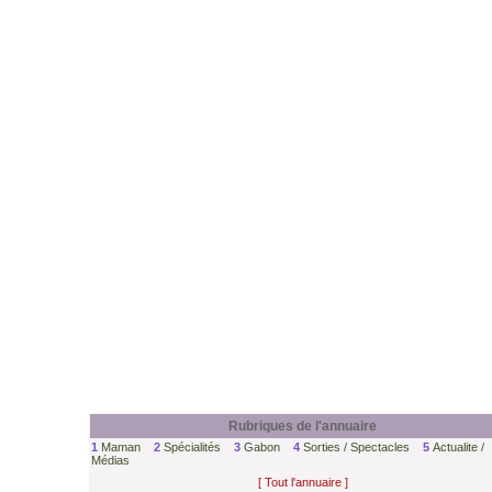
Rubriques de l'annuaire
1
Maman
2
Spécialités
3
Gabon
4
Sorties / Spectacles
5
Actualite /
Médias
[ Tout l'annuaire ]