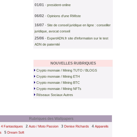
01/01
-
president-online
06/02
-
Opinions d'une RMIste
16/07
-
Site de conseil juridique en ligne : conseiller
juridique, avocat conseil
25/06
-
ExpertADN.fr site d'information sur le test
ADN de paternité
NOUVELLES RUBRIQUES
Crypto monnaie / Mining TUTO / BLOGS
Crypto monnaie / Mining ETH
Crypto monnaie / Mining BTC
Crypto monnaie / Mining NFTs
Réseaux Sociaux Autres
Rubriques des Wallpapers
2
3
4
 4 Fantastiques
Auto / Moto Passion
Denise Richards
Appareils
5
s
Dream Soft