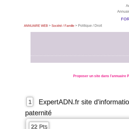
An
Annuair
FOR
>
> Politique / Droit
ANNUAIRE WEB
Société / Famille
Proposer un site dans l'annuaire Po
ExpertADN.fr site d'informati
1
paternité
22 Pts