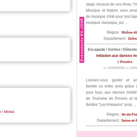
stage musical de vos rêves ?r
Musique et Nature vous pro
de musique d'été pour tout âge
musique classique, jaz ...
Région :
Rhône-A
Departement :
Drô
Escapade / Sorties / Détent
Initiation aux danses 
à
Provins
du
20/06/2026
au
15/0
Laissez-vous guider et a
famille ou entre amis grâce à 
pour tous, aux danses médiév
de Tourisme de Provins et 
théâtre "Les Arlequins" prop ...
te / Médias
Région :
Ile-de-Fr
Departement :
Seine-et