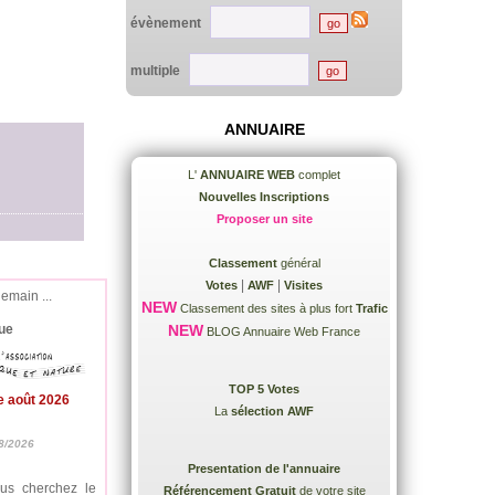
évènement
multiple
ANNUAIRE
L'
ANNUAIRE WEB
complet
Nouvelles Inscriptions
Proposer un site
Classement
général
|
|
Votes
AWF
Visites
demain ...
NEW
Classement des sites à plus fort
Trafic
ue
NEW
BLOG Annuaire Web France
TOP 5 Votes
e août 2026
La
sélection AWF
8/2026
Presentation de l'annuaire
ous cherchez le
Référencement Gratuit
de votre site