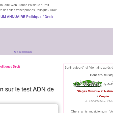
nuaire Web France Politique / Droit
e des sites francophones Politique / Droit
UM ANNUAIRE Politique / Droit
lien commercial
litique / Droit
Sortir aujourd'hui / demain / après 
Concert / Musiq
on sur le test ADN de
Stages Musique et Natur
à
Crupies
du
02/08/2026
au
22/0
Chers amis musiciens,rnrnV