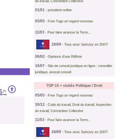
du travail, Convention Collective
01/01
-
president-online
05/05
-
Free Togo un regard nouveau
11/03
-
Pour faire avancer la Terre...
28/09
-
Tous avec Sarkozy en 2007!
06/02
-
Opinions d'une RMIste
16/07
-
Site de conseil juridique en ligne : conseiller
juridique, avocat conseil
TOP 10 + visités
Politique / Droit
05/05
-
Free Togo un regard nouveau
30/12
-
Code du travail, Droit du travail, Inspection
du travail, Convention Collective
11/03
-
Pour faire avancer la Terre...
28/09
-
Tous avec Sarkozy en 2007!