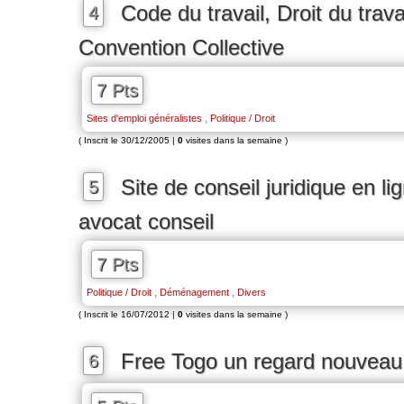
Code du travail, Droit du travai
4
Convention Collective
7 Pts
,
Sites d'emploi généralistes
Politique / Droit
( Inscrit le 30/12/2005 |
0
visites dans la semaine )
Site de conseil juridique en lig
5
avocat conseil
7 Pts
,
,
Politique / Droit
Déménagement
Divers
( Inscrit le 16/07/2012 |
0
visites dans la semaine )
Free Togo un regard nouveau
6