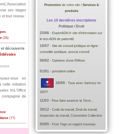
nrnL'Association
Promotion
de votre site /
Services &
pose ses stages
produits
 et tout niveau :
Les 10 dernières inscriptions
Politique / Droit
lpes
25/06
-
ExpertADN.fr site d'information sur
me
(26)
le test ADN de paternité
16/07
-
Site de conseil juridique en ligne :
e et découverte
conseiller juridique, avocat conseil
médiévales
06/02
-
Opinions d'une RMIste
8/2026
01/01
-
president-online
musez-vous en
28/09
-
Tous avec Sarkozy en
cette initiation
ales !rnL'Office
2007!
la compagnie de
11/03
-
Pour faire avancer la Terre...
30/12
-
Code du travail, Droit du travail,
ance
Inspection du travail, Convention Collective
-Marne
(77)
05/05
-
Free Togo un regard nouveau