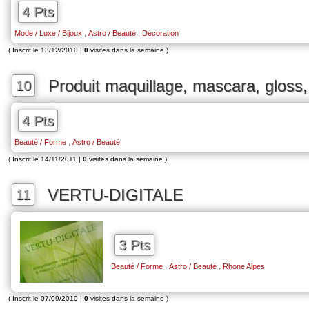
4 Pts
,
,
Mode / Luxe / Bijoux
Astro / Beauté
Décoration
( Inscrit le 13/12/2010 |
0
visites dans la semaine )
Produit maquillage, mascara, gloss,
10
4 Pts
,
Beauté / Forme
Astro / Beauté
( Inscrit le 14/11/2011 |
0
visites dans la semaine )
VERTU-DIGITALE
11
3 Pts
,
,
Beauté / Forme
Astro / Beauté
Rhone Alpes
( Inscrit le 07/09/2010 |
0
visites dans la semaine )