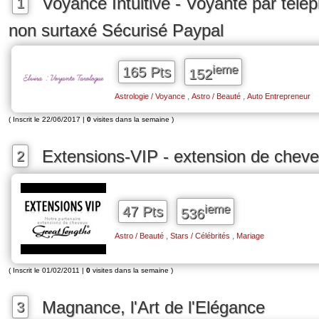
Voyance Intuitive - Voyante par télé
1
non surtaxé Sécurisé Paypal
ieme
165 Pts
152
,
,
Astrologie / Voyance
Astro / Beauté
Auto Entrepreneur
( Inscrit le 22/06/2017 |
0
visites dans la semaine )
Extensions-VIP - extension de chev
2
ieme
47 Pts
536
,
,
Astro / Beauté
Stars / Célébrités
Mariage
( Inscrit le 01/02/2011 |
0
visites dans la semaine )
Magnance, l'Art de l'Elégance
3