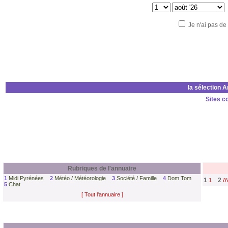
Je n'ai pas de
la sélection 
Sites c
Rubriques de l'annuaire
1
Midi Pyrénées
2
Météo / Météorologie
3
Société / Famille
4
Dom Tom
1
2
1
ð'
5
Chat
[ Tout l'annuaire ]