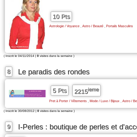
10 Pts
,
,
Astrologie / Voyance
Astro / Beauté
Portails Masculins
( Inscrit le 04/11/2014 |
0
visites dans la semaine )
Le paradis des rondes
8
ieme
5 Pts
2215
,
,
Pret à Porter / Vêtements
Mode / Luxe / Bijoux
Astro / B
( Inscrit le 30/08/2012 |
0
visites dans la semaine )
I-Perles : boutique de perles et d'ac
9