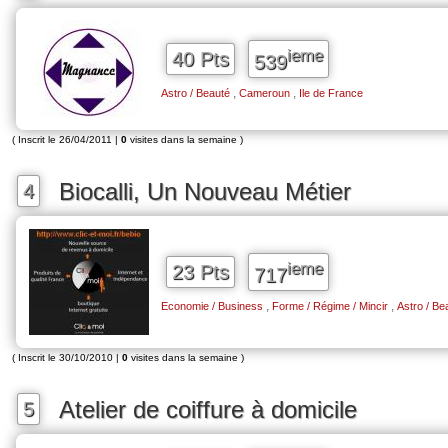
ieme
40 Pts
539
,
,
Astro / Beauté
Cameroun
Ile de France
( Inscrit le 26/04/2011 |
0
visites dans la semaine )
Biocalli, Un Nouveau Métier
4
ieme
23 Pts
717
,
,
Economie / Business
Forme / Régime / Mincir
Astro / Be
( Inscrit le 30/10/2010 |
0
visites dans la semaine )
Atelier de coiffure à domicile
5