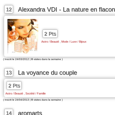
Alexandra VDI - La nature en flacon
12
2 Pts
,
Astro / Beauté
Mode / Luxe / Bijoux
( Inscrit le 24/03/2012 |
0
visites dans la semaine )
La voyance du couple
13
2 Pts
,
Astro / Beauté
Société / Famille
( Inscrit le 24/04/2013 |
0
visites dans la semaine )
aromarts
14