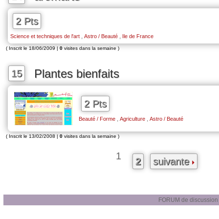
2 Pts
,
,
Science et techniques de l'art
Astro / Beauté
Ile de France
( Inscrit le 18/06/2009 |
0
visites dans la semaine )
Plantes bienfaits
15
2 Pts
,
,
Beauté / Forme
Agriculture
Astro / Beauté
( Inscrit le 13/02/2008 |
0
visites dans la semaine )
1
2
suivante
FORUM de discussion d