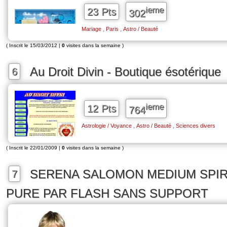
ieme
23 Pts
302
,
,
Mariage
Paris
Astro / Beauté
( Inscrit le 15/03/2012 |
0
visites dans la semaine )
Au Droit Divin - Boutique ésotérique
6
ieme
12 Pts
764
,
,
Astrologie / Voyance
Astro / Beauté
Sciences divers
( Inscrit le 22/01/2009 |
0
visites dans la semaine )
SERENA SALOMON MEDIUM SPIR
7
PURE PAR FLASH SANS SUPPORT