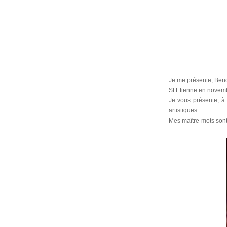
Je me présente, Benoî
St Etienne en novem
Je vous présente, à 
artistiques .
Mes maître-mots sont l