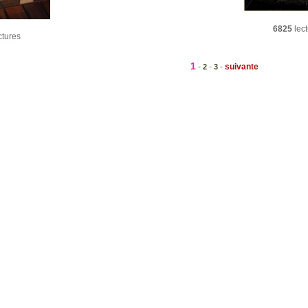
6825
lect
ctures
1
-
-
-
suivante
2
3