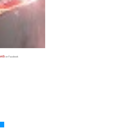
 web
on Facebook
R