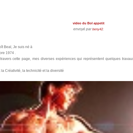
video du Bol appetit
envoyé par
.
beny42
t Beal, Je suis né à
bre 1974 .
travers cette page, mes diverses expériences qui représentent quelques travaux
a Créativité, la technicité et la diversité