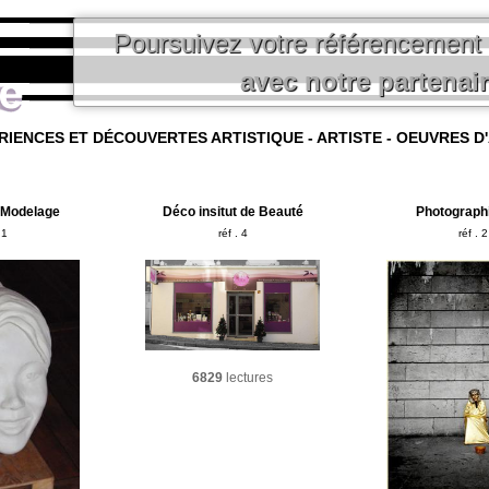
Poursuivez votre référencement
avec notre partenai
RIENCES ET DÉCOUVERTES ARTISTIQUE
-
ARTISTE - OEUVRES D
 Modelage
Déco insitut de Beauté
Photographi
 1
réf . 4
réf . 2
6829
lectures