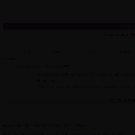
Toutes l
Classement Gl
Jour 8
Jour 7
Jour 6
Jour 5
Conseils :
Comment améliorer son classement
AWF
?
Le classement
AWF
est basé sur le nombre de Hits généré pa
.
[lien de vote]
D'ou l'importance de mettre ce lien en évidence sur votre site
OUTILS P
A)
GAGNEZ DE L'ARGENT AVEC L'AFFILIATION
B)