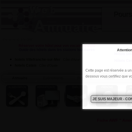
Pours
Evènements à la UNE
Réserver votre hôtel pour vos vacances d'été
Guide des hôtels dans les stations balnéaires
Attention
Hôtels Dis
hotels Villefranche-sur-Mer
Côte d'Azur
Hôtels Ce
hotels Calais
Côte d'Opale
Cette page est réservée a un p
dessous vous certifiez que v
Annuaire
Evènements
Passions
Hôtels
Ta
Fiche AWF " Amou