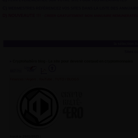
FLUX EVENEMENTIEL SUR VOTRE SITE POUR VOS INTERNAUTES
C)
WEBMESTRES RÉFÉRENCEZ VOS SITES DANS LA LISTE DES ANNUAI
D) NOUVEAUTE !!!
-
CREER GRATUITEMENT MON ANNUAIRE REMUNERATE
la sélection 
Sites c
Cryptohaltéro blog - Le site pour devenir costaud en cryptomonnaies
667
Pts
Finances / Argent
YouTube
TUTO / BLOGS
,
,
Inscrit le 29/01/2025 |