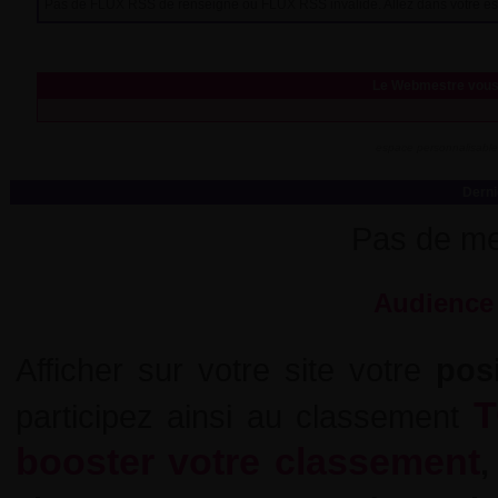
Pas de FLUX RSS de renseigné ou FLUX RSS invalide. Allez dans votre es
Le Webmestre vous
espace personnalisable
Derni
Pas de me
Audience 
Afficher sur votre site votre
pos
T
participez ainsi au classement
booster votre classement
,