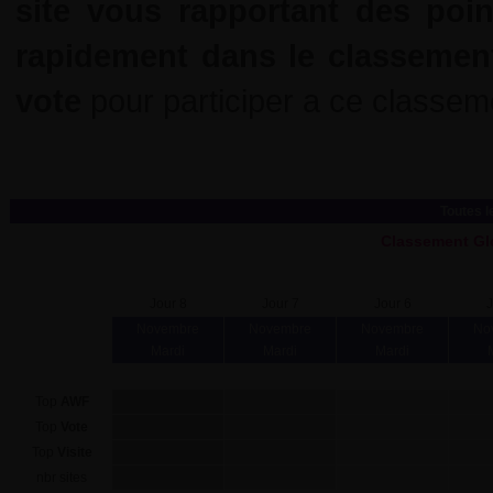
site vous rapportant des poi
rapidement dans le classemen
vote
pour participer a ce classem
Toutes l
Classement Gl
Jour 8
Jour 7
Jour 6
J
Novembre
Novembre
Novembre
No
Mardi
Mardi
Mardi
Top
AWF
Top
Vote
Top
Visite
nbr sites