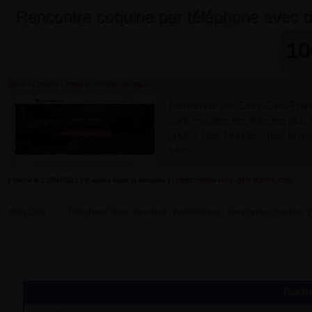
Rencontre coquine par téléphone avec 
10
,
,
Sexe / Charme
mature
histoire érotique
Bienvenue sur Sexy-Girls-Franc
sont inscrites les filles les plu
goûts! Des blondes, des brunes
seins...
https://www.sexy-girls-france.com
( Inscrit le 23/04/2021 |
0
visites dans la semaine ) |
téléphone rose, femmes charmeurses, Rencontre coquine, coq
Mots Clés :
Flux RS