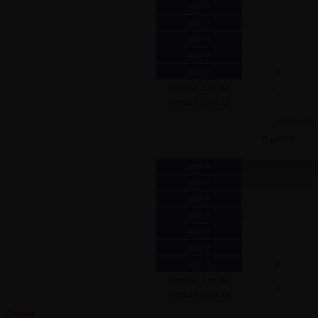
jour 6
jour 5
jour 4
jour 3
jour 2
2
Dernier Jour de
1
Mesure (jour 1)
catégorie 
Top AWF
jour 8
jour 7
jour 6
jour 5
jour 4
jour 3
jour 2
2
Dernier Jour de
1
Mesure (jour 1)
Conseils :