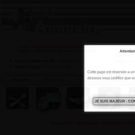
Evènements à la UNE
Réserver votre hôtel pour vos vacances d'été
Guide des hôtels dans les stations balnéaires
Attention
Hôtels Mus
hotels La Faute-sur-Mer
Hôtels Fut
Côte des Fleurs
hotels Loctudy
Côte de Cornouaille
Cette page est réservée a un p
dessous vous certifiez que v
Annuaire
Evènements
Passions
Hôtels
Ta
Fiche AWF " Rencontre coquine par tél