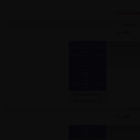
Classement
catégorie 
Top
AWF
jour 8
jour 7
jour 6
jour 5
jour 4
jour 3
jour 2
3
Dernier Jour de
2
Mesure (jour 1)
catégo
Top
AWF
jour 8
jour 7