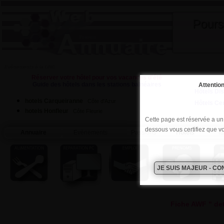
Pours
Evènements à la UNE
Réserver votre hôtel pour vos vacances d'été
Guide des hôtels dans les stations balnéaires
Attention
Hôtels Di
hotels Carqueiranne
Côte d'Azur
Hôtels Ce
hotels Honfleur
Côte Fleurie
Cette page est réservée a un p
dessous vous certifiez que v
Annuaire
Evènements
Passions
Hôtels
Ta
Fiche AWF " det