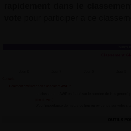
rapidement dans le classemen
vote
pour participer a ce classem
Toutes l
Classement Gl
Jour 8
Jour 7
Jour 6
Jour 5
Conseils :
Comment améliorer son classement
AWF
?
Le classement
AWF
est basé sur le nombre de Hits généré pa
.
[lien de vote]
D'ou l'importance de mettre ce lien en évidence sur votre site
OUTILS P