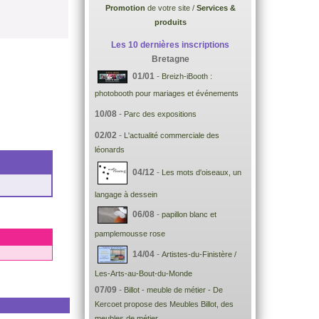
Promotion
de votre site /
Services &
produits
Les 10 dernières inscriptions
Bretagne
01/01
-
Breizh-iBooth :
photobooth pour mariages et événements
10/08
-
Parc des expositions
02/02
-
L'actualité commerciale des
léonards
04/12
-
Les mots d'oiseaux, un
langage à dessein
06/08
-
papillon blanc et
pamplemousse rose
14/04
-
Artistes-du-Finistère /
Les-Arts-au-Bout-du-Monde
07/09
-
Billot - meuble de métier - De
Kercoet propose des Meubles Billot, des
meubles de métier