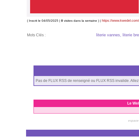
https://www.kwedel.com/
( Inscrit le 04/05/2025 |
0
visites dans la semaine ) |
literie vannes, literie br
Mots Clés :
Pas de FLUX RSS de renseigné ou FLUX RSS invalide. Allez 
Le We
espace 