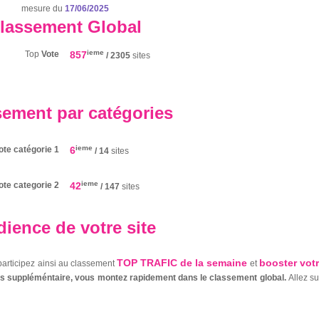
mesure du
17/06/2025
lassement Global
ieme
Top
Vote
857
/ 2305
sites
sement par catégories
ieme
ote catégorie 1
6
/ 14
sites
ieme
ote categorie 2
42
/ 147
sites
ience de votre site
TOP TRAFIC de la semaine
booster vot
 participez ainsi au classement
et
nts suppléméntaire, vous montez rapidement dans le classement global.
Allez s