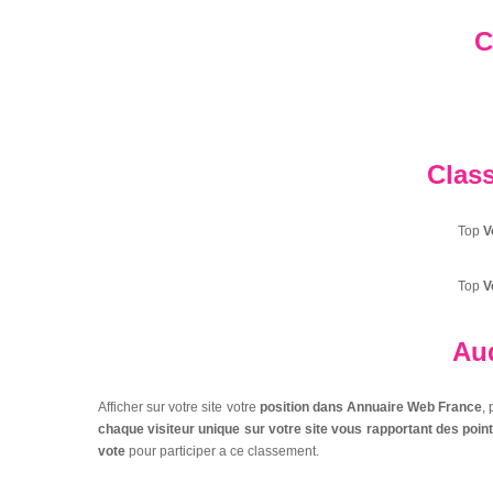
C
Clas
Top
V
Top
V
Aud
Afficher sur votre site votre
position dans Annuaire Web France
,
chaque visiteur unique sur votre site vous rapportant des poi
vote
pour participer a ce classement.