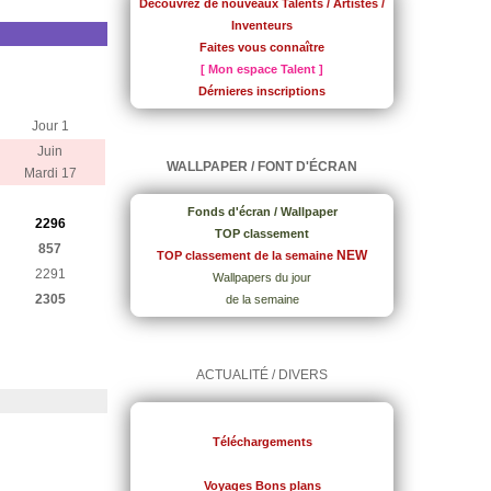
Découvrez de nouveaux Talents / Artistes /
Inventeurs
Faites vous connaître
[ Mon espace Talent ]
Dérnieres inscriptions
Jour 1
Juin
WALLPAPER / FONT D'ÉCRAN
Mardi 17
Fonds d'écran / Wallpaper
2296
TOP classement
857
NEW
TOP classement de la semaine
2291
Wallpapers du jour
2305
de la semaine
ACTUALITÉ / DIVERS
Téléchargements
Voyages Bons plans