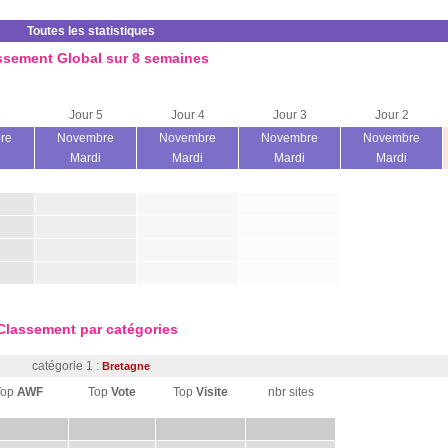
Toutes les statistiques
ssement Global sur 8 semaines
6
Jour 5
Jour 4
Jour 3
Jour 2
re
Novembre
Novembre
Novembre
Novembre
Mardi
Mardi
Mardi
Mardi
Classement par catégories
catégorie 1 :
Bretagne
Top
AWF
Top
Vote
Top
Visite
nbr sites