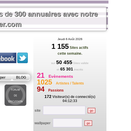
us de
300 annuaires avec notre
rer.com
Jeudi 6 Août 2026
1 155
Sites actifs
cette semaine.
50 455
sur
Sites valide
65 301
et
inscrits
21
Evènements
per
BLOG
1025
Artistes / Talents
94
Passions
172
Visiteur(s) de connecté(s)
04:12:33
site
wallpaper