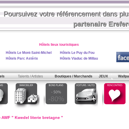
Poursuivez votre référencement dans pl
partenaire Erefe
Hôtels lieux touristiques
Hôtels Le Mont-Saint-Michel
Hôtels Le Puy du Fou
Hôtels Parc Astérix
Hôtels Viaduc de Millau
els
Talents / Artistes
Boutiques / Marchands
JEUX
Wallpa
 AWF " Kwedel literie bretagne "