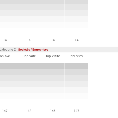
14
6
14
14
catégorie 2 :
Sociétés / Entreprises
Top
AWF
Top
Vote
Top
Visite
nbr sites
147
42
146
147