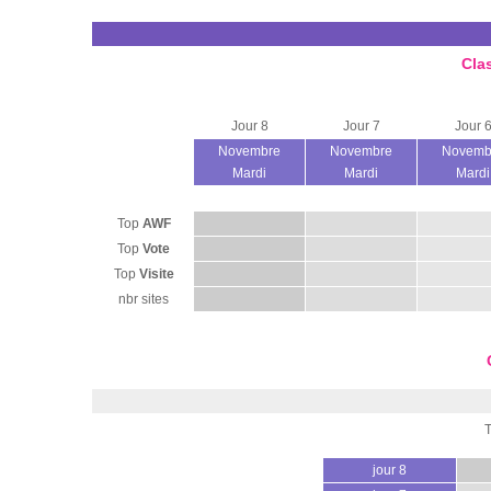
Cla
Jour 8
Jour 7
Jour 
Novembre
Novembre
Novemb
Mardi
Mardi
Mardi
Top
AWF
Top
Vote
Top
Visite
nbr sites
jour 8