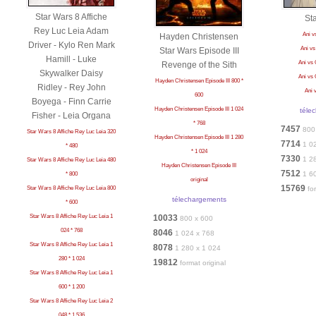
Star Wars 8 Affiche
St
Rey Luc Leia Adam
Ani v
Hayden Christensen
Driver - Kylo Ren Mark
Ani vs
Star Wars Episode III
Hamill - Luke
Ani vs 
Revenge of the Sith
Skywalker Daisy
Ani vs 
Hayden Christensen Episode III 800 *
Ridley - Rey John
Ani 
600
Boyega - Finn Carrie
Hayden Christensen Episode III 1 024
téle
Fisher - Leia Organa
* 768
7457
800
Star Wars 8 Affiche Rey Luc Leia 320
Hayden Christensen Episode III 1 280
7714
1 0
* 480
* 1 024
7330
1 2
Star Wars 8 Affiche Rey Luc Leia 480
Hayden Christensen Episode III
7512
1 6
* 800
original
15769
Star Wars 8 Affiche Rey Luc Leia 800
fo
télechargements
* 600
Star Wars 8 Affiche Rey Luc Leia 1
10033
800 x 600
024 * 768
8046
1 024 x 768
Star Wars 8 Affiche Rey Luc Leia 1
8078
1 280 x 1 024
280 * 1 024
19812
format original
Star Wars 8 Affiche Rey Luc Leia 1
600 * 1 200
Star Wars 8 Affiche Rey Luc Leia 2
048 * 1 536