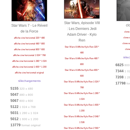
Star Wars, épisode VIII
cl
Star Wars 7 - Le Réveil
: Les Derniers Jedi
de la Force
clone
Adam Driver - Kylo
clone 
affiche cine horizontal 320 * 480
Ren
clone w
affiche cine horizontal 480 * 800
Star Wars 8 Affiche Kylo Ren 320 *
clone
affiche cine horizontal 800 * 600
480
affiche cine horizontal 1 024 * 768
téle
Star Wars 8 Affiche Kylo Ren 480 *
affiche cine horizontal 1 280 * 1 024
800
6825
800
affiche cine horizontal 1 600 * 1 200
Star Wars 8 Affiche Kylo Ren 800 *
7344
1 0
affiche cine horizontal original
600
7208
1 2
télechargements
Star Wars 8 Affiche Kylo Ren 1 024 *
17798
fo
768
5155
320 x 480
Star Wars 8 Affiche Kylo Ren 1 280 *
5047
480 x 800
1 024
5067
800 x 600
Star Wars 8 Affiche Kylo Ren 1 600 *
5122
1 024 x 768
1 200
5031
1 280 x 1 024
Star Wars 8 Affiche Kylo Ren 2 048 *
5012
1 600 x 1 200
1 536
13779
format original
Star Wars 8 Affiche Kylo Ren 2 560 *