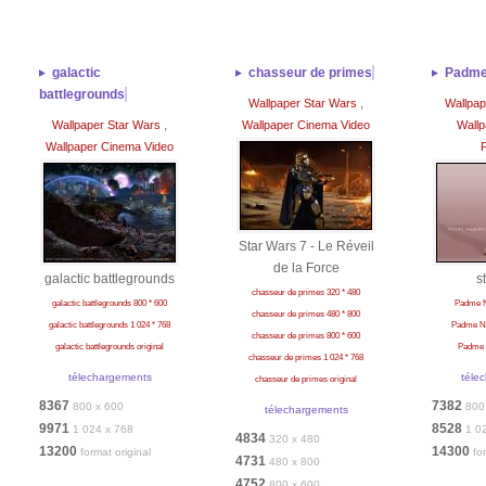
galactic
chasseur de primes
Padme
battlegrounds
,
Wallpaper Star Wars
Wallpap
,
Wallpaper Star Wars
Wallpaper Cinema Video
Wallp
Wallpaper Cinema Video
Star Wars 7 - Le Réveil
de la Force
galactic battlegrounds
s
chasseur de primes 320 * 480
galactic battlegrounds 800 * 600
Padme N
chasseur de primes 480 * 800
galactic battlegrounds 1 024 * 768
Padme Na
chasseur de primes 800 * 600
galactic battlegrounds original
Padme N
chasseur de primes 1 024 * 768
télechargements
téle
chasseur de primes original
8367
7382
800 x 600
800
télechargements
9971
8528
1 024 x 768
1 0
4834
320 x 480
13200
14300
format original
fo
4731
480 x 800
4752
800 x 600