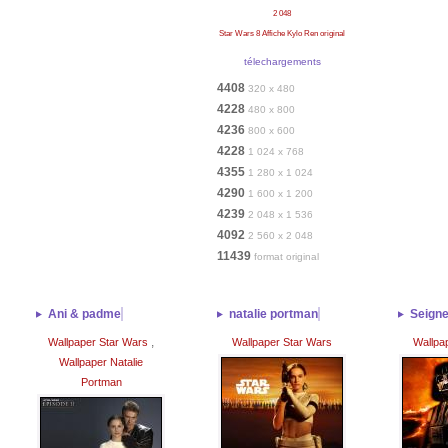
2 048
Star Wars 8 Affiche Kylo Ren original
télechargements
4408
320 x 480
4228
480 x 800
4236
800 x 600
4228
1 024 x 768
4355
1 280 x 1 024
4290
1 600 x 1 200
4239
2 048 x 1 536
4092
2 560 x 2 048
11439
format original
Ani & padme
natalie portman
Seigne
,
Wallpaper Star Wars
Wallpaper Star Wars
Wallpa
Wallpaper Natalie
Portman