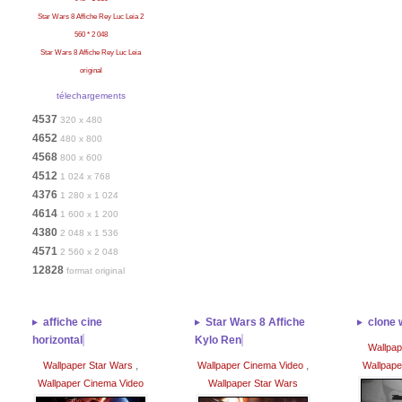
Star Wars 8 Affiche Rey Luc Leia 2
560 * 2 048
Star Wars 8 Affiche Rey Luc Leia
original
télechargements
4537
320 x 480
4652
480 x 800
4568
800 x 600
4512
1 024 x 768
4376
1 280 x 1 024
4614
1 600 x 1 200
4380
2 048 x 1 536
4571
2 560 x 2 048
12828
format original
affiche cine
Star Wars 8 Affiche
clone 
horizontal
Kylo Ren
Wallpap
,
,
Wallpaper Star Wars
Wallpaper Cinema Video
Wallpape
Wallpaper Cinema Video
Wallpaper Star Wars