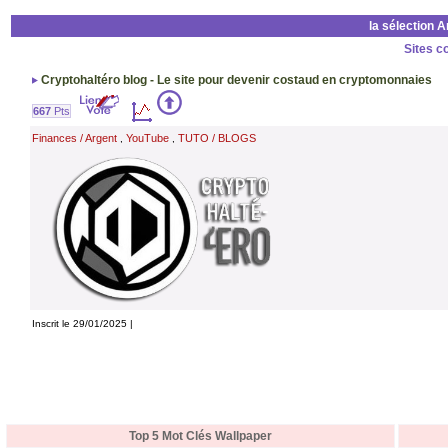
la sélection 
Sites c
Cryptohaltéro blog - Le site pour devenir costaud en cryptomonnaies
667
Pts
Finances / Argent
YouTube
TUTO / BLOGS
,
,
Inscrit le 29/01/2025 |
Top 5 Mot Clés Wallpaper