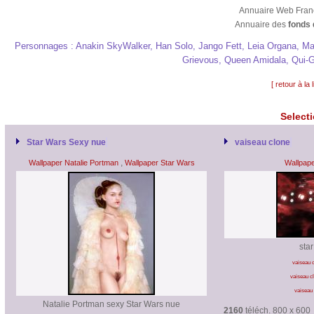
Annuaire Web Fra
Annuaire des
fonds 
Personnages : Anakin SkyWalker, Han Solo, Jango Fett, Leia Organa, M
Grievous, Queen Amidala, Qui-G
[ retour à la
Selecti
Star Wars Sexy nue
vaiseau clone
,
Wallpaper Natalie Portman
Wallpaper Star Wars
Wallpap
star
vaiseau c
vaiseau cl
vaiseau 
Natalie Portman sexy Star Wars nue
2160
téléch. 800 x 600