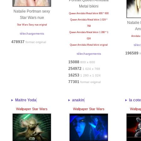
Portrait Queen Amidala
Metal bikini
Natalie Portman sexy
Queen Amidala Metal bikini 800 * 600
Star Wars nue
Queen Amidala Metal bikini 1 024 *
Natalie
Star Wars Sexy nue original
768
Ami
Queen Amidala Metal bikini 1 280 * 1
télechargements
Amidala 
024
478937
format original
téle
Queen Amidala Metal bikini original
196589
f
télechargements
15088
800 x 600
254972
1 024 x 768
16253
1 280 x 1 024
77301
format original
Maitre Yoda
anakin
la cot
Wallpaper Star Wars
Wallpaper Star Wars
Wallpa