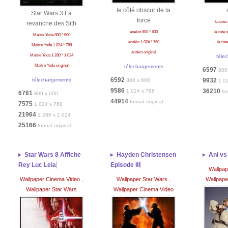
le côté obscur de la
Star Wars 3 La
force
la cote
revanche des Sith
anakin 800 * 600
la cote 
Maitre Yoda 800 * 600
anakin 1 024 * 768
la cot
Maitre Yoda 1 024 * 768
anakin original
Maitre Yoda 1 280 * 1 024
téle
Maitre Yoda original
télechargements
6597
800
6592
télechargements
9932
800 x 600
1 0
9586
36210
1 024 x 768
fo
6761
800 x 600
44914
format original
7575
1 024 x 768
21964
1 280 x 1 024
25166
format original
Star Wars 8 Affiche
Hayden Christensen
Ani vs
Rey Luc Leia
Episode III
Wallpap
,
,
Wallpaper Cinema Video
Wallpaper Star Wars
Wallpape
Wallpaper Star Wars
Wallpaper Cinema Video