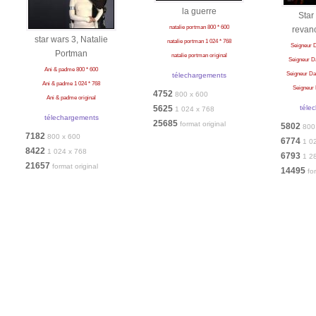
la guerre
Star
natalie portman 800 * 600
revan
star wars 3, Natalie
natalie portman 1 024 * 768
Seigneur D
Portman
natalie portman original
Seigneur Da
Ani & padme 800 * 600
Seigneur Dar
télechargements
Ani & padme 1 024 * 768
Seigneur 
4752
800 x 600
Ani & padme original
5625
téle
1 024 x 768
télechargements
25685
format original
5802
800
7182
800 x 600
6774
1 0
8422
1 024 x 768
6793
1 2
21657
format original
14495
fo