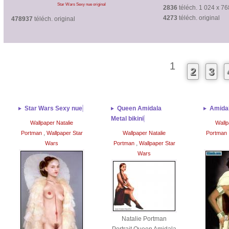
Star Wars Sexy nue original
2836
téléch. 1 024 x 76
4273
téléch. original
478937
téléch. original
1
2
3
Star Wars Sexy nue
Queen Amidala
Amidal
Metal bikini
Wallpaper Natalie
Wallp
,
Portman
Wallpaper Star
Wallpaper Natalie
Portman
,
Wars
Portman
Wallpaper Star
Wars
Natalie Portman