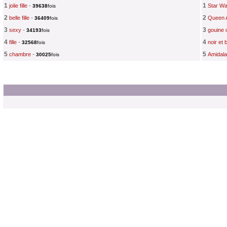
1
-
1
jolie fille
Star W
39638
fois
2
-
2
belle fille
Queen A
36409
fois
3
-
3
sexy
gouine 
34193
fois
4
-
4
fille
noir et 
32568
fois
5
-
5
chambre
Amidala
30025
fois