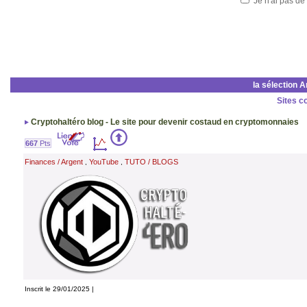
Je n'ai pas de
la sélection 
Sites c
Cryptohaltéro blog - Le site pour devenir costaud en cryptomonnaies
667
Pts
Finances / Argent
YouTube
TUTO / BLOGS
,
,
Inscrit le 29/01/2025 |