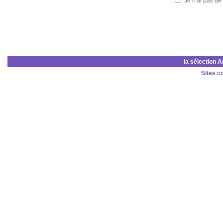
Je n'ai pas de
la sélection 
Sites c